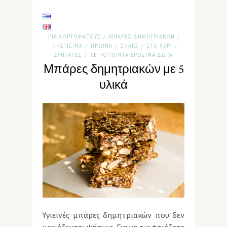
ΓΙΑ ΧΟΡΤΟΦΆΓΟΥΣ
ΜΠΆΡΕΣ ΔΗΜΗΤΡΙΑΚΏΝ
/
/
ΝΗΣΤΊΣΙΜΑ
ΠΡΩΙΝΆ
ΣΝΑΚΣ
ΣΤΟ ΧΈΡΙ
/
/
/
/
ΣΥΝΤΑΓΈΣ
ΧΕΙΡΟΠΟΊΗΤΑ ΒΡΏΣΙΜΑ ΔΏΡΑ
/
Μπάρες δημητριακών με 5
υλικά
Υγιεινές μπάρες δημητριακών που δεν