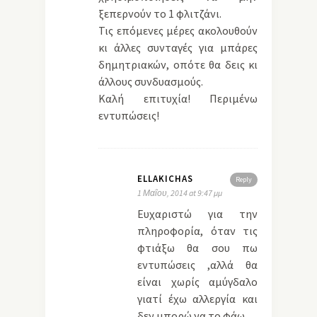
ξεπερνούν το 1 φλιτζάνι.
Τις επόμενες μέρες ακολουθούν
κι άλλες συνταγές για μπάρες
δημητριακών, οπότε θα δεις κι
άλλους συνδυασμούς.
Καλή επιτυχία! Περιμένω
εντυπώσεις!
ELLAKICHAS
Reply
1 Μαΐου, 2014 at 9:47 μμ
Ευχαριστώ για την
πληροφορία, όταν τις
φτιάξω θα σου πω
εντυπώσεις ,αλλά θα
είναι χωρίς αμύγδαλο
γιατί έχω αλλεργία και
δεν μπορώ να το φάω..