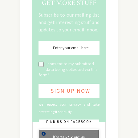
GET MORE STUFF
Subscribe to our mailing list
and get interesting stuff and
updates to your email inbox.
I consent to my submitted
data being collected via this
form*
we respect your privacy and take
protecting it seriously
FIND US ON FACEBOOK
Κάντε κλικ για να