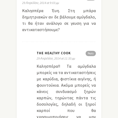
29 Απριλίου, 2014 at 9:03 μμ
Καλησπέρα Έυη. Στη μπάρα
δημητριακών αν δε βάλουμε αμύγδαλο,
τι θα ήταν ανάλογο σε γευση για να
αντικαταστήσουμε?
THE HEALTHY COOK
Reply
29 Απριλίου, 2014 at 11:33 μμ
Καλησπέρα!! Τα αμύγδαλα
μπορείς να τα αντικαταστήσεις
με καρύδια, φιστίκια αιγίνης, ή
φουντούκια. Ακόμα μπορείς να
κάνεις συνδυασμό ξηρών
καρπών, τηρώντας πάντα τις
δοσολογίες, δηλαδή οι ξηροί
καρποί που θα
χρησιμοποιήσεις να μην