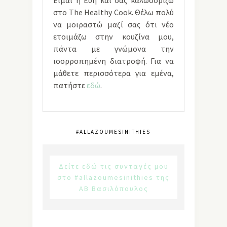
Είμαι η Εύη και σας καλωσορίζω
στο The Healthy Cook. Θέλω πολύ
να μοιραστώ μαζί σας ότι νέο
ετοιμάζω στην κουζίνα μου,
πάντα με γνώμονα την
ισορροπημένη διατροφή. Για να
μάθετε περισσότερα για εμένα,
πατήστε
εδώ
.
#ALLAZOUMESINITHIES
Δείτε εδώ τις συνταγές μου
στο #allazoumesinithies της
ΑΒ Βασιλόπουλος