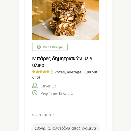
Print Recipe
Μπάρες δημητριακών με 5
υλικά
(
1
votes, average:
5,00
out
of 5)
Serves: 12
Prep Time: 15 λεπτά
INGREDIENTS
135γρ. (1 φλυτζάνι) αποξηραμένα