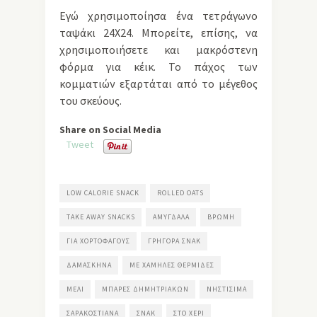
Εγώ χρησιμοποίησα ένα τετράγωνο
ταψάκι 24Χ24. Μπορείτε, επίσης, να
χρησιμοποιήσετε και μακρόστενη
φόρμα για κέικ. Το πάχος των
κομματιών εξαρτάται από το μέγεθος
του σκεύους.
Share on Social Media
Tweet
LOW CALORIE SNACK
ROLLED OATS
TAKE AWAY SNACKS
ΑΜΎΓΔΑΛΑ
ΒΡΏΜΗ
ΓΙΑ ΧΟΡΤΟΦΆΓΟΥΣ
ΓΡΉΓΟΡΑ ΣΝΑΚ
ΔΑΜΆΣΚΗΝΑ
ΜΕ ΧΑΜΗΛΈΣ ΘΕΡΜΊΔΕΣ
ΜΈΛΙ
ΜΠΆΡΕΣ ΔΗΜΗΤΡΙΑΚΏΝ
ΝΗΣΤΊΣΙΜΑ
ΣΑΡΑΚΟΣΤΙΑΝΆ
ΣΝΑΚ
ΣΤΟ ΧΈΡΙ