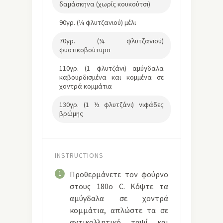
δαμάσκηνα (χωρίς κουκούτσι)
90γρ. (¼ φλυτζανιού) μέλι
70γρ. (¼ φλυτζανιού)
φυστικοβούτυρο
110γρ. (1 φλυτζάνι) αμύγδαλα
καβουρδισμένα και κομμένα σε
χοντρά κομμάτια
130γρ. (1 ½ φλυτζάνι) νιφάδες
βρώμης
INSTRUCTIONS
1
Προθερμάνετε τον φούρνο
στους 180ο C. Κόψτε τα
αμύγδαλα σε χοντρά
κομμάτια, απλώστε τα σε
αντικολλητικό ταψί και