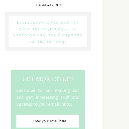
THCMAGAZINO
Ενδιαφέροντα νέα από τον
χώρο της μαγειρικής, της
γαστρονομίας, της διατροφής
και της εστίασης
GET MORE STUFF
Subscribe to our mailing list
and get interesting stuff and
updates to your email inbox.