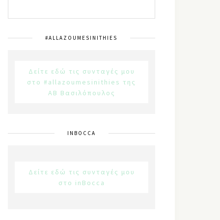
#ALLAZOUMESINITHIES
Δείτε εδώ τις συνταγές μου
στο #allazoumesinithies της
ΑΒ Βασιλόπουλος
INBOCCA
Δείτε εδώ τις συνταγές μου
στο inBocca