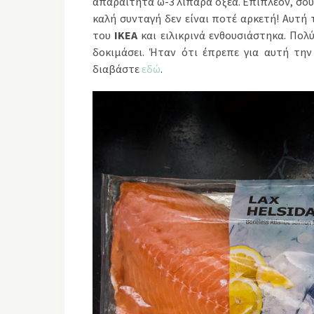
απαραίτητα ω-3 λιπαρά οξέα. Επιπλέον, σου δ
καλή συνταγή δεν είναι ποτέ αρκετή! Αυτ
του
ΙΚΕΑ
και ειλικρινά ενθουσιάστηκα. Πολ
δοκιμάσει. Ήταν ότι έπρεπε για αυτή την
διαβάστε
εδώ
.