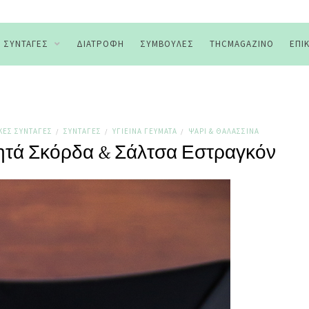
ΣΥΝΤΑΓΈΣ
ΔΙΑΤΡΟΦΉ
ΣΥΜΒΟΥΛΈΣ
THCMAGAZINO
ΕΠΙ
ΚΈΣ ΣΥΝΤΑΓΈΣ
ΣΥΝΤΑΓΈΣ
ΥΓΙΕΙΝΆ ΓΕΎΜΑΤΑ
ΨΆΡΙ & ΘΑΛΑΣΣΙΝΆ
/
/
/
ητά Σκόρδα & Σάλτσα Εστραγκόν