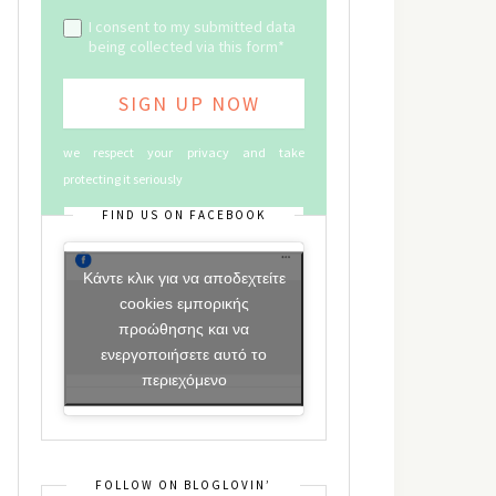
I consent to my submitted data
being collected via this form*
we respect your privacy and take
protecting it seriously
FIND US ON FACEBOOK
Κάντε κλικ για να αποδεχτείτε
cookies εμπορικής
προώθησης και να
ενεργοποιήσετε αυτό το
περιεχόμενο
FOLLOW ON BLOGLOVIN’