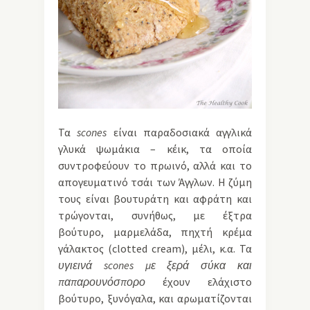
Τα
scones
είναι παραδοσιακά αγγλικά
γλυκά ψωμάκια – κέικ, τα οποία
συντροφεύουν το πρωινό, αλλά και το
απογευματινό τσάι των Άγγλων. Η ζύμη
τους είναι βουτυράτη και αφράτη και
τρώγονται, συνήθως, με έξτρα
βούτυρο, μαρμελάδα, πηχτή κρέμα
γάλακτος (clotted cream), μέλι, κ.α. Τα
υγιεινά
scones με ξερά σύκα και
παπαρουνόσπορο
έχουν ελάχιστο
βούτυρο, ξυνόγαλα, και αρωματίζονται