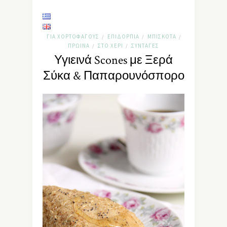
ΓΙΑ ΧΟΡΤΟΦΆΓΟΥΣ
ΕΠΙΔΌΡΠΙΑ
ΜΠΙΣΚΌΤΑ
/
/
/
ΠΡΩΙΝΆ
ΣΤΟ ΧΈΡΙ
ΣΥΝΤΑΓΈΣ
/
/
Υγιεινά Scones με Ξερά
Σύκα & Παπαρουνόσπορο