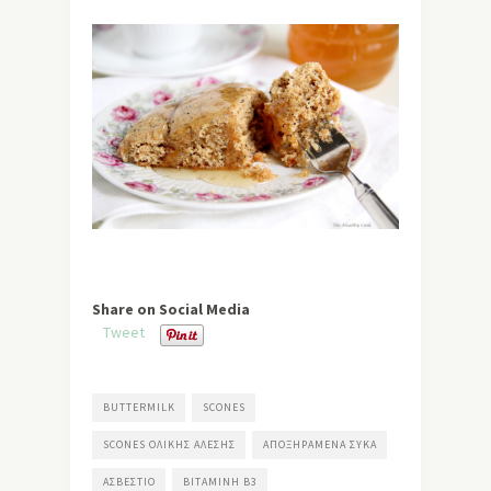
Share on Social Media
Tweet
BUTTERMILK
SCONES
SCONES ΟΛΙΚΉΣ ΆΛΕΣΗΣ
ΑΠΟΞΗΡΑΜΈΝΑ ΣΎΚΑ
ΑΣΒΈΣΤΙΟ
ΒΙΤΑΜΊΝΗ Β3