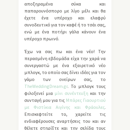
αποξηραμένα σύκα και
παπαρουνόσπορο με λίγο μέλι και θα
έχετε ένα υπέροχο και ελαφρύ
συνοδευτικό για τον καφέ ή το τσάι σας,
ενώ με ένα ποτήρι γάλα κάνουν ένα
υπέροχο πρωινό.
Έχω να σας πω και ένα νέο! Την
περασμένη εβδομάδα είχα την χαρά να
συνεργαστώ με ένα εξαιρετικό νέο
μπλογκ, το οποίο σας δίνει ιδέες για τον
γάμο των ονείρων σας, το
TheWeddingDream.gr
. Το μπλογκ τους
φιλοξενεί μια
μίνι συνέντευξη
και την
συνταγή μου για τις
Μπάρες Γιαουρτιού
με Φιστίκια Αιγίνης και Φράουλες
.
Επισκεφτείτε το, χαρείτε τις
ενδιαφέρουσες αναρτήσεις του και αν
θέλετε στηρίξτε και την σελίδα τους