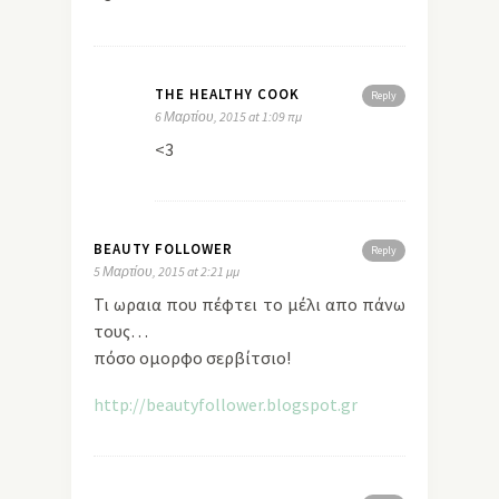
THE HEALTHY COOK
Reply
6 Μαρτίου, 2015 at 1:09 πμ
<3
BEAUTY FOLLOWER
Reply
5 Μαρτίου, 2015 at 2:21 μμ
Τι ωραια που πέφτει το μέλι απο πάνω
τους…
πόσο ομορφο σερβίτσιο!
http://beautyfollower.blogspot.gr