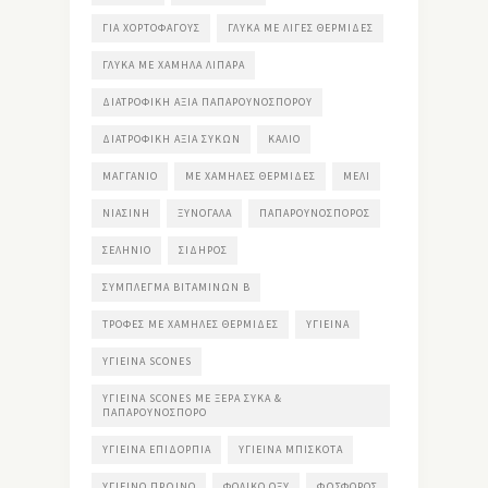
ΓΙΑ ΧΟΡΤΟΦΆΓΟΥΣ
ΓΛΥΚΆ ΜΕ ΛΊΓΕΣ ΘΕΡΜΊΔΕΣ
ΓΛΥΚΆ ΜΕ ΧΑΜΗΛΆ ΛΙΠΑΡΆ
ΔΙΑΤΡΟΦΙΚΉ ΑΞΊΑ ΠΑΠΑΡΟΥΝΌΣΠΟΡΟΥ
ΔΙΑΤΡΟΦΙΚΉ ΑΞΊΑ ΣΎΚΩΝ
ΚΆΛΙΟ
ΜΑΓΓΆΝΙΟ
ΜΕ ΧΑΜΗΛΈΣ ΘΕΡΜΊΔΕΣ
ΜΈΛΙ
ΝΙΑΣΊΝΗ
ΞΥΝΌΓΑΛΑ
ΠΑΠΑΡΟΥΝΌΣΠΟΡΟΣ
ΣΕΛΉΝΙΟ
ΣΊΔΗΡΟΣ
ΣΎΜΠΛΕΓΜΑ ΒΙΤΑΜΙΝΏΝ Β
ΤΡΟΦΈΣ ΜΕ ΧΑΜΗΛΈΣ ΘΕΡΜΊΔΕΣ
ΥΓΙΕΙΝΆ
ΥΓΙΕΙΝΆ SCONES
ΥΓΙΕΙΝΆ SCONES ΜΕ ΞΕΡΆ ΣΎΚΑ &
ΠΑΠΑΡΟΥΝΌΣΠΟΡΟ
ΥΓΙΕΙΝΆ ΕΠΙΔΌΡΠΙΑ
ΥΓΙΕΙΝΆ ΜΠΙΣΚΌΤΑ
ΥΓΙΕΙΝΌ ΠΡΩΙΝΌ
ΦΟΛΙΚΌ ΟΞΎ
ΦΏΣΦΟΡΟΣ