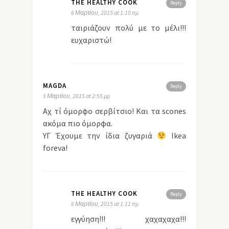
THE HEALTHY COOK
Reply
6 Μαρτίου, 2015 at 1:10 πμ
ταιριάζουν πολύ με το μέλι!!!
ευχαριστώ!
MAGDA
Reply
5 Μαρτίου, 2015 at 2:55 μμ
Αχ τί όμορφο σερβίτσιο! Και τα scones
ακόμα πιο όμορφα.
ΥΓ Έχουμε την ίδια ζυγαριά
Ikea
foreva!
THE HEALTHY COOK
Reply
6 Μαρτίου, 2015 at 1:11 πμ
εγγύηση!!! χαχαχαχα!!!