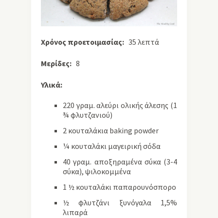
Χρόνος προετοιμασίας:
35 λεπτά
Μερίδες:
8
Υλικά:
220 γραμ. αλεύρι ολικής άλεσης (1
¾ φλυτζανιού)
2 κουταλάκια baking powder
¼ κουταλάκι μαγειρική σόδα
40 γραμ. αποξηραμένα σύκα (3-4
σύκα), ψιλοκομμένα
1 ½ κουταλάκι παπαρουνόσπορο
½ φλυτζάνι ξυνόγαλα 1,5%
λιπαρά