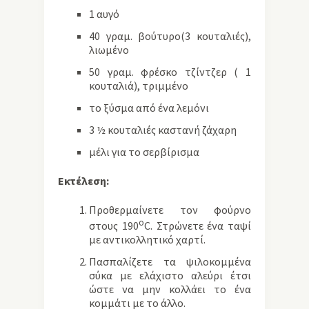
1 αυγό
40 γραμ. βούτυρο(3 κουταλιές),
λιωμένο
50 γραμ. φρέσκο τζίντζερ ( 1
κουταλιά), τριμμένο
το ξύσμα από ένα λεμόνι
3 ½ κουταλιές καστανή ζάχαρη
μέλι για το σερβίρισμα
Εκτέλεση:
Προθερμαίνετε τον φούρνο
ο
στους 190
C. Στρώνετε ένα ταψί
με αντικολλητικό χαρτί.
Πασπαλίζετε τα ψιλοκομμένα
σύκα με ελάχιστο αλεύρι έτσι
ώστε να μην κολλάει το ένα
κομμάτι με το άλλο.