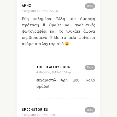
ΆΡΗΣ
Reply
5 Μαρτίου, 2015 at 12:26 μμ
Εύη καλημέρα. Άλλη μία όμορφη
πρόταση !! Ωραίες και αναλυτικές
φωτογραφίες και το γλυκάκι άψογα
σερβιρισμένο !! Με το μέλι φαίνεται
ακόμα πιο λαχταριστό
THE HEALTHY COOK
Reply
6 Μαρτίου, 2015 at 1:08 πμ
ευχαριστώ Άρη μου!! καλό
βράδυ!
SP00NSTORIES
Reply
5 Μαρτίου, 2015 at 1:10 μμ