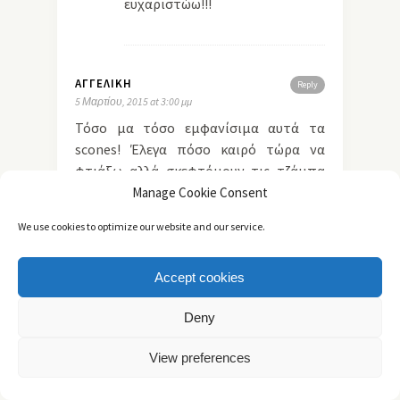
ευχαριστώω!!!
ΑΓΓΕΛΙΚΉ
Reply
5 Μαρτίου, 2015 at 3:00 μμ
Τόσο μα τόσο εμφανίσιμα αυτά τα
scones! Έλεγα πόσο καιρό τώρα να
φτιάξω αλλά σκεφτόμουν τις τζάμπα
έξτρα θερμίδες. Τώρα όμως όλα
Manage Cookie Consent
αλλάζουν…
We use cookies to optimize our website and our service.
Κυριακάτικο πρωινό => check!
Το σερβίτσιο, το μέλι που κυλάει πάνω
τους, η μπουκίτσα στο πιρούνι με
Accept cookies
έκαναν να λαχταρώ την οθόνη
Deny
μου,χαχα.
Σε φιλώ!
View preferences