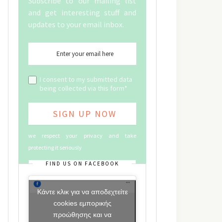
Subscribe to our mailing list
and get interesting stuff and
updates to your email inbox.
I consent to my submitted data
being collected via this form*
we respect your privacy and take
protecting it seriously
FIND US ON FACEBOOK
Κάντε κλικ για να αποδεχτείτε
cookies εμπορικής
προώθησης και να