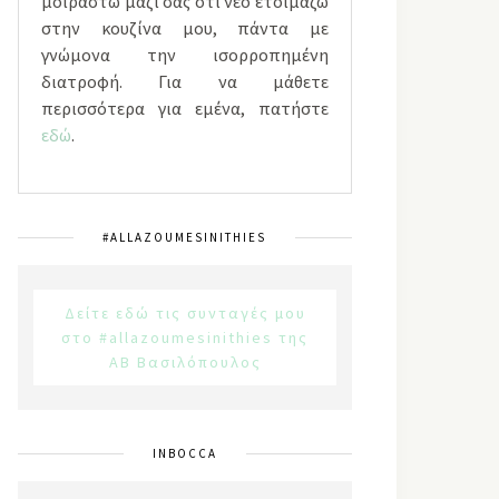
μοιραστώ μαζί σας ότι νέο ετοιμάζω
στην κουζίνα μου, πάντα με
γνώμονα την ισορροπημένη
διατροφή. Για να μάθετε
περισσότερα για εμένα, πατήστε
εδώ
.
#ALLAZOUMESINITHIES
Δείτε εδώ τις συνταγές μου
στο #allazoumesinithies της
ΑΒ Βασιλόπουλος
INBOCCA