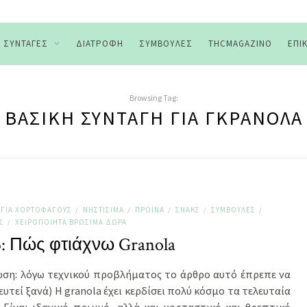
ΣΥΝΤΑΓΈΣ
ΔΙΑΤΡΟΦΉ
ΣΥΜΒΟΥΛΈΣ
THCMAGAZINO
ΕΠΙ
Browsing Tag:
ΒΑΣΙΚΉ ΣΥΝΤΑΓΉ ΓΙΑ ΓΚΡΑΝΌΛΑ
ΓΙΑ ΧΟΡΤΟΦΆΓΟΥΣ
ΝΗΣΤΊΣΙΜΑ
ΠΡΩΙΝΆ
ΣΝΑΚΣ
ΣΥΜΒΟΥΛΈΣ
/
/
/
/
/
Σ
ΧΕΙΡΟΠΟΊΗΤΑ ΒΡΏΣΙΜΑ ΔΏΡΑ
/
5: Πώς φτιάχνω Granola
ωση: λόγω τεχνικού προβλήματος το άρθρο αυτό έπρεπε να
υτεί ξανά) Η granola έχει κερδίσει πολύ κόσμο τα τελευταία