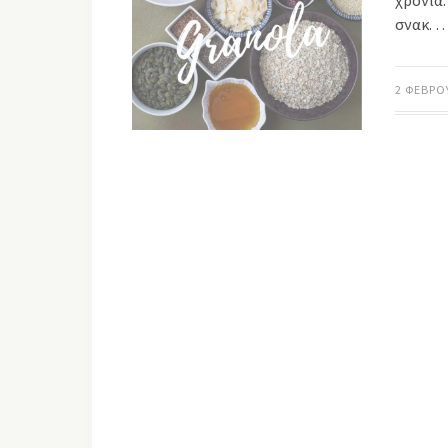
χρόνια
σνακ. 
2 ΦΕΒΡΟ