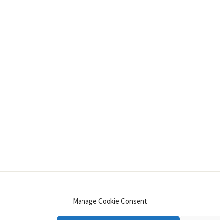
INSTAGRAM
PINTEREST
YOUTUBE
LINKE
Manage Cookie Consent