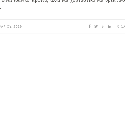
. Είναι ιδανικό πρωινό, αλλά και χορταστικό και θρεπτικό
…
0
ΥΑΡΊΟΥ, 2019