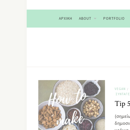
ΑΡΧΙΚΉ
ABOUT
PORTFOLIO
VEGAN
/
ΣΥΝΤΑΓΈ
Tip 
(σημεί
δημοσιε