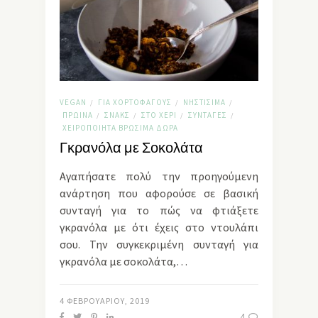
VEGAN
ΓΙΑ ΧΟΡΤΟΦΆΓΟΥΣ
ΝΗΣΤΊΣΙΜΑ
/
/
/
ΠΡΩΙΝΆ
ΣΝΑΚΣ
ΣΤΟ ΧΈΡΙ
ΣΥΝΤΑΓΈΣ
/
/
/
/
ΧΕΙΡΟΠΟΊΗΤΑ ΒΡΏΣΙΜΑ ΔΏΡΑ
Γκρανόλα με Σοκολάτα
Αγαπήσατε πολύ την προηγούμενη
ανάρτηση που αφορούσε σε βασική
συνταγή για το πώς να φτιάξετε
γκρανόλα με ότι έχεις στο ντουλάπι
σου. Την συγκεκριμένη συνταγή για
γκρανόλα με σοκολάτα,…
4 ΦΕΒΡΟΥΑΡΊΟΥ, 2019
4