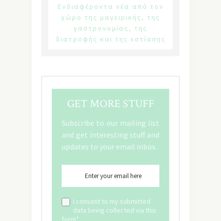
Ενδιαφέροντα νέα από τον
χώρο της μαγειρικής, της
γαστρονομίας, της
διατροφής και της εστίασης
GET MORE STUFF
Subscribe to our mailing list
and get interesting stuff and
updates to your email inbox.
I consent to my submitted
data being collected via this
form*