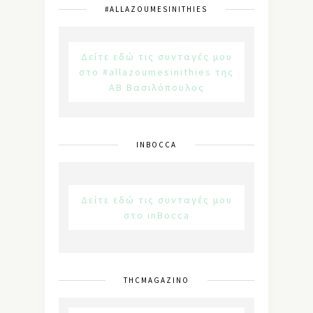
#ALLAZOUMESINITHIES
Δείτε εδώ τις συνταγές μου
στο #allazoumesinithies της
ΑΒ Βασιλόπουλος
INBOCCA
Δείτε εδώ τις συνταγές μου
στο inBocca
THCMAGAZINO