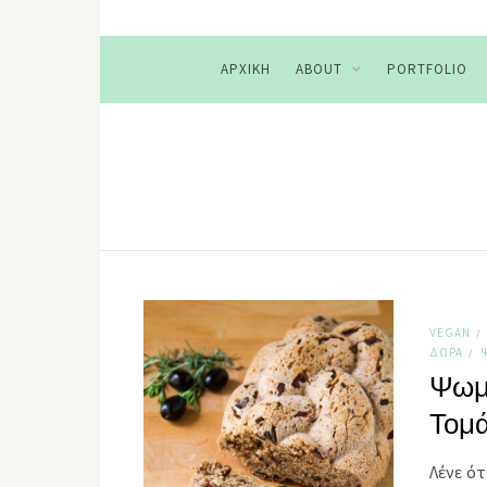
ΑΡΧΙΚΉ
ABOUT
PORTFOLIO
VEGAN
/
ΔΏΡΑ
/
Ψωμί
Τομά
Λένε ότ