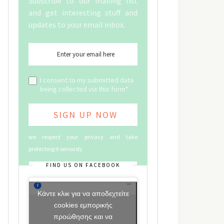
Subscribe to our mailing list
and get interesting stuff and
updates to your email inbox.
I consent to my submitted data
being collected via this form*
we respect your privacy and take
protecting it seriously
FIND US ON FACEBOOK
Κάντε κλικ για να αποδεχτείτε
cookies εμπορικής
προώθησης και να