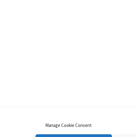
INSTAGRAM
PINTEREST
YOUTUBE
LINKE
Manage Cookie Consent