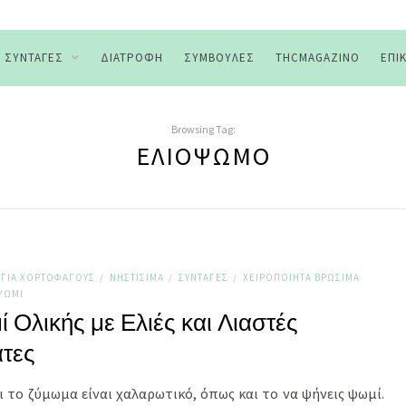
ΣΥΝΤΑΓΈΣ
ΔΙΑΤΡΟΦΉ
ΣΥΜΒΟΥΛΈΣ
THCMAGAZINO
ΕΠΙ
Browsing Tag:
ΕΛΙΌΨΩΜΟ
ΓΙΑ ΧΟΡΤΟΦΆΓΟΥΣ
ΝΗΣΤΊΣΙΜΑ
ΣΥΝΤΑΓΈΣ
ΧΕΙΡΟΠΟΊΗΤΑ ΒΡΏΣΙΜΑ
/
/
/
ΨΩΜΊ
 Ολικής με Ελιές και Λιαστές
τες
ι το ζύμωμα είναι χαλαρωτικό, όπως και το να ψήνεις ψωμί.