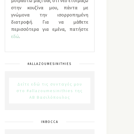
μοιραστώ μαζί σας ότι νέο ετοιμάζω
στην κουζίνα μου, πάντα με
γνώμονα την ισορροπημένη
διατροφή. Για να μάθετε
περισσότερα για εμένα, πατήστε
εδώ
.
#ALLAZOUMESINITHIES
Δείτε εδώ τις συνταγές μου
στο #allazoumesinithies της
ΑΒ Βασιλόπουλος
INBOCCA