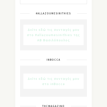
#ALLAZOUMESINITHIES
Δείτε εδώ τις συνταγές μου
στο #allazoumesinithies της
ΑΒ Βασιλόπουλος
INBOCCA
Δείτε εδώ τις συνταγές μου
στο inBocca
THCMAGAZINO