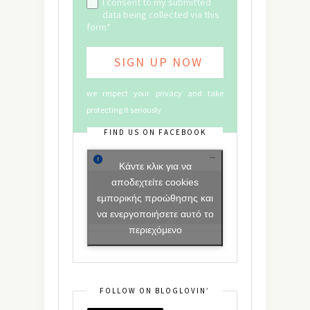
I consent to my submitted
data being collected via this
form*
we respect your privacy and take
protecting it seriously
FIND US ON FACEBOOK
Κάντε κλικ για να
αποδεχτείτε cookies
εμπορικής προώθησης και
να ενεργοποιήσετε αυτό το
περιεχόμενο
FOLLOW ON BLOGLOVIN’