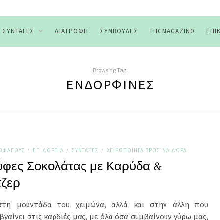
ΣΥΝΤΑΓΈΣ
ΔΙΑΤΡΟΦΉ
ΣΥΜΒΟΥΛΈΣ
THCMAGAZINO
ΕΠΙ
Browsing Tag:
ΕΝΔΟΡΦΊΝΕΣ
ΤΟΦΆΓΟΥΣ
ΕΠΙΔΌΡΠΙΑ
ΣΥΝΤΑΓΈΣ
ΧΕΙΡΟΠΟΊΗΤΑ ΒΡΏΣΙΜΑ ΔΏΡΑ
/
/
/
φες Σοκολάτας με Καρύδα &
τζερ
στη μουντάδα του χειμώνα, αλλά και στην άλλη που
γαίνει στις καρδιές μας, με όλα όσα συμβαίνουν γύρω μας,