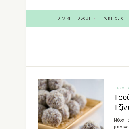
ΑΡΧΙΚΉ
ABOUT
PORTFOLIO
ΓΙΑ ΧΟΡ
Τρού
Τζίν
Μέσα 
μπαινοβ