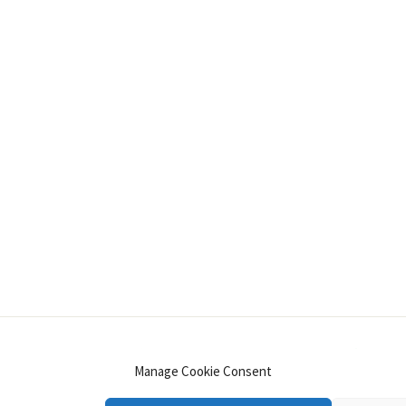
INSTAGRAM
PINTEREST
YOUTUBE
LINKE
Manage Cookie Consent