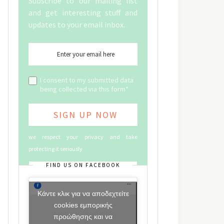
Subscribe to our mailing list
and get interesting stuff and
updates to your email inbox.
I consent to my submitted data
being collected via this form*
we respect your privacy and take
protecting it seriously
FIND US ON FACEBOOK
Κάντε κλικ για να αποδεχτείτε
cookies εμπορικής
προώθησης και να