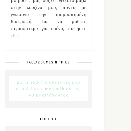
μοιραστώ μαζί σας ότι νέο ετοιμάζω
στην κουζίνα μου, πάντα με
γνώμονα την ισορροπημένη
διατροφή. Για να μάθετε
περισσότερα για εμένα, πατήστε
εδώ
.
#ALLAZOUMESINITHIES
Δείτε εδώ τις συνταγές μου
στο #allazoumesinithies της
ΑΒ Βασιλόπουλος
INBOCCA