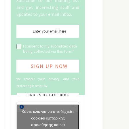
Subscribe to our mailing list
and get interesting stuff and
updates to your email inbox.
I consent to my submitted data
being collected via this form*
we respect your privacy and take
protecting it seriously
FIND US ON FACEBOOK
Κάντε κλικ για να αποδεχτείτε
cookies εμπορικής
προώθησης και να