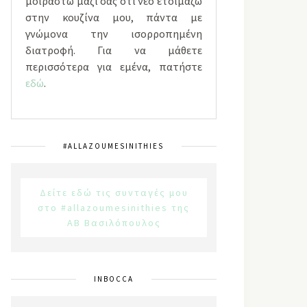
μοιραστώ μαζί σας ότι νέο ετοιμάζω
στην κουζίνα μου, πάντα με
γνώμονα την ισορροπημένη
διατροφή. Για να μάθετε
περισσότερα για εμένα, πατήστε
εδώ
.
#ALLAZOUMESINITHIES
Δείτε εδώ τις συνταγές μου
στο #allazoumesinithies της
ΑΒ Βασιλόπουλος
INBOCCA