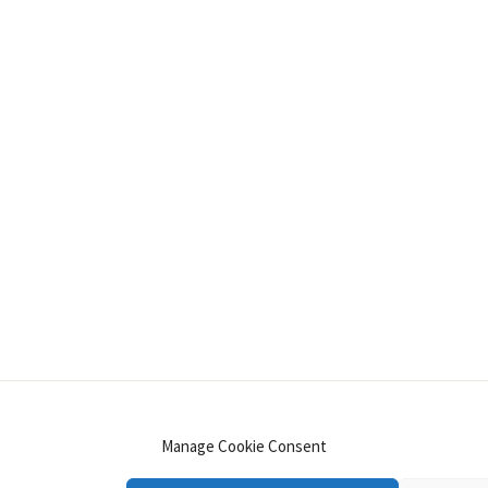
INSTAGRAM
PINTEREST
YOUTUBE
LINKE
Manage Cookie Consent