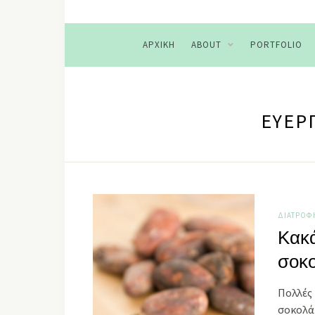
ΑΡΧΙΚΉ
ABOUT
PORTFOLIO
ΕΥΕΡ
ΔΙΑΤΡΟΦ
Κακά
σοκ
Πολλές 
σοκολ