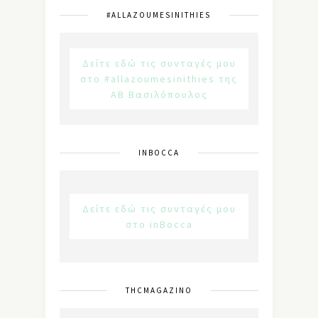
#ALLAZOUMESINITHIES
Δείτε εδώ τις συνταγές μου
στο #allazoumesinithies της
ΑΒ Βασιλόπουλος
INBOCCA
Δείτε εδώ τις συνταγές μου
στο inBocca
THCMAGAZINO