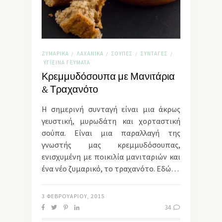
ΖΥΜΑΡΙΚΆ
ΛΑΧΑΝΙΚΆ
ΣΟΎΠΕΣ
ΣΥΝΤΑΓΈΣ
/
/
/
/
ΥΓΙΕΙΝΆ ΓΕΎΜΑΤΑ
Κρεμμυδόσουπα με Μανιτάρια
& Τραχανότο
Η σημερινή συνταγή είναι μια άκρως
γευστική, μυρωδάτη και χορταστική
σούπα. Είναι μια παραλλαγή της
γνωστής μας κρεμμυδόσουπας,
ενισχυμένη με ποικιλία μανιταριών και
ένα νέο ζυμαρικό, το τραχανότο. Εδώ…
3 ΦΕΒΡΟΥΑΡΊΟΥ, 2015
34