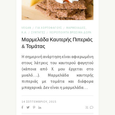
VEGAN
ΓΙΑ ΧΟΡΤΟΦΆΓΟΥΣ
ΜΑΡΜΕΛΆΔΕΣ,
/
/
Κ.Α.
ΣΥΝΤΑΓΈΣ
ΧΕΙΡΟΠΟΊΗΤΑ ΒΡΏΣΙΜΑ ΔΏΡΑ
/
/
Μαρμελάδα Καυτερής Πιπεριάς
& Τομάτας
Η σημερινή ανάρτηση είναι αφιερωμένη
στους λάτρεις του καυτερού φαγητού
(κάποια από Χ. μου έρχεται στο
μυαλό….). Μαρμελάδα καυτερής
πιπεριάς με τομάτα και διάφορα
μπαχαρικά. Δεν είναι η μαρμελάδα…
14 ΣΕΠΤΕΜΒΡΊΟΥ, 2015
31