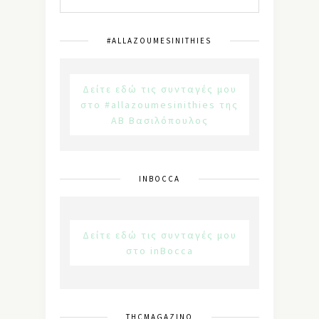
#ALLAZOUMESINITHIES
Δείτε εδώ τις συνταγές μου
στο #allazoumesinithies της
ΑΒ Βασιλόπουλος
INBOCCA
Δείτε εδώ τις συνταγές μου
στο inBocca
THCMAGAZINO