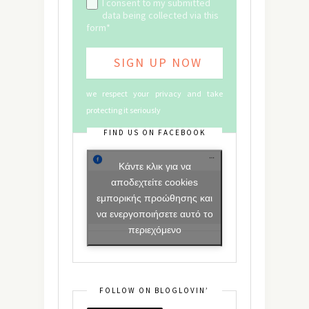
I consent to my submitted
data being collected via this
form*
we respect your privacy and take
protecting it seriously
FIND US ON FACEBOOK
Κάντε κλικ για να
αποδεχτείτε cookies
εμπορικής προώθησης και
να ενεργοποιήσετε αυτό το
περιεχόμενο
FOLLOW ON BLOGLOVIN’