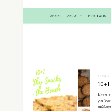
ΑΡΧΙΚΉ
ABOUT
PORTFOLIO
ΣΝΑΚΣ
/
10+1
Μετά τ
για Υγ
συλλογ