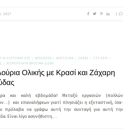
1
Υ, 2017
ΓΙΑ ΧΟΡΤΟΦΆΓΟΥΣ
ΜΠΙΣΚΌΤΑ
ΝΗΣΤΊΣΙΜΑ
ΣΝΑΚΣ
ΣΤΟ ΧΈΡΙ
/
/
/
/
/
Σ
ΧΕΙΡΟΠΟΊΗΤΑ ΒΡΏΣΙΜΑ ΔΏΡΑ
/
ούρια Ολικής με Κρασί και Ζάχαρη
ύδας
έρα και καλή εβδομάδα! Μεταξύ εργασιών (πολλών
ών…) και επαναλήψεων γιατί πλησιάζει η εξεταστική, ίσα-
υ πρόλαβα να γράψω αυτή την συνταγή για αυτή την
δα. Είναι λίγο ασυνήθιστη…