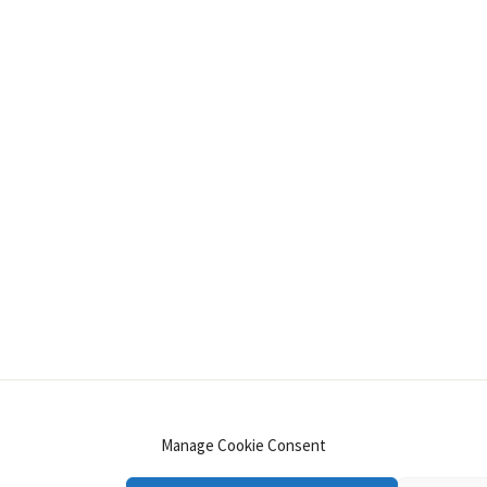
INSTAGRAM
PINTEREST
YOUTUBE
LINKE
Manage Cookie Consent