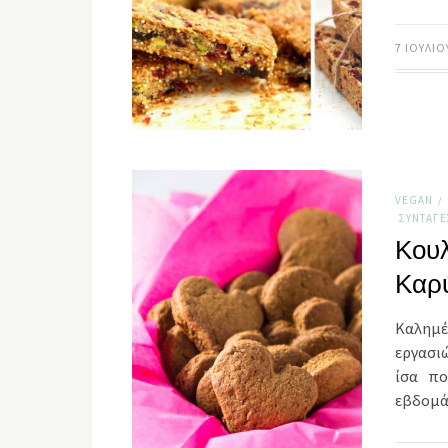
7 ΙΟΥΛΊΟ
VEGAN
/
ΣΥΝΤΑΓΈ
Κουλ
Καρ
Καλημ
εργασι
ίσα πο
εβδομά