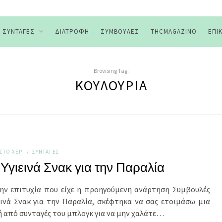
ΣΥΝΤΑΓΈΣ
ΔΙΑΤΡΟΦΉ
ΣΥΜΒΟΥΛΈΣ
THCMAGAZINO
ΕΠΙ
Browsing Tag:
ΚΟΥΛΟΎΡΙΑ
ΣΤΟ ΧΈΡΙ
ΣΥΝΤΑΓΈΣ
/
 Υγιεινά Σνακ για την Παραλία
ην επιτυχία που είχε η προηγούμενη ανάρτηση Συμβουλές
ιεινά Σνακ για την Παραλία, σκέφτηκα να σας ετοιμάσω μια
ή από συνταγές του μπλογκ για να μην χαλάτε…