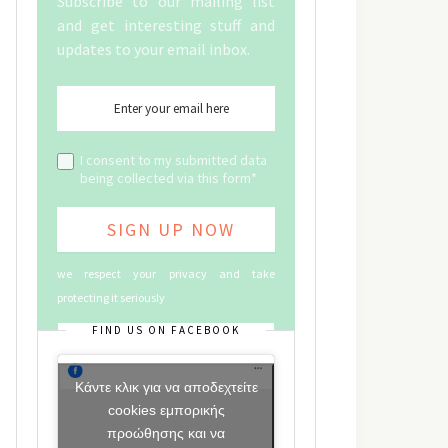
Subscribe to our mailing list
and get interesting stuff and
updates to your email inbox.
I consent to my submitted data
being collected via this form*
we respect your privacy and take
protecting it seriously
FIND US ON FACEBOOK
Κάντε κλικ για να αποδεχτείτε
cookies εμπορικής
προώθησης και να