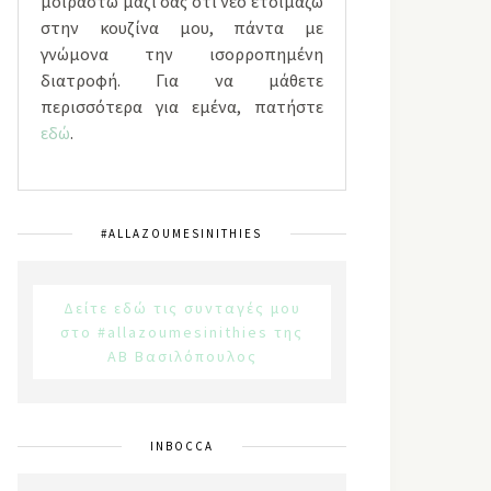
μοιραστώ μαζί σας ότι νέο ετοιμάζω
στην κουζίνα μου, πάντα με
γνώμονα την ισορροπημένη
διατροφή. Για να μάθετε
περισσότερα για εμένα, πατήστε
εδώ
.
#ALLAZOUMESINITHIES
Δείτε εδώ τις συνταγές μου
στο #allazoumesinithies της
ΑΒ Βασιλόπουλος
INBOCCA