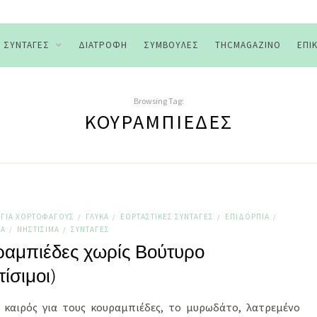
ΣΥΝΤΑΓΈΣ
ΔΙΑΤΡΟΦΉ
ΣΥΜΒΟΥΛΈΣ
THCMAGAZINO
ΕΠΙ
Browsing Tag:
ΚΟΥΡΑΜΠΙΈΔΕΣ
ΓΙΑ ΧΟΡΤΟΦΆΓΟΥΣ
ΓΛΥΚΆ
ΕΟΡΤΑΣΤΙΚΈΣ ΣΥΝΤΑΓΈΣ
ΕΠΙΔΌΡΠΙΑ
/
/
/
/
ΤΑ
ΝΗΣΤΊΣΙΜΑ
ΣΥΝΤΑΓΈΣ
/
/
αμπιέδες χωρίς Βούτυρο
τίσιμοι)
 καιρός για τους κουραμπιέδες, το μυρωδάτο, λατρεμένο