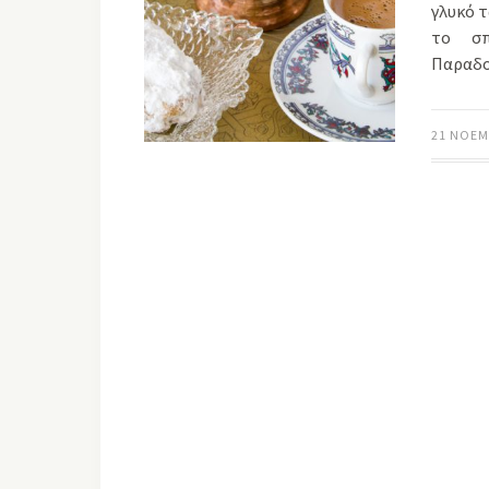
γλυκό 
το σπ
Παραδο
21 ΝΟΕΜ