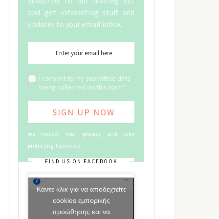
Subscribe to our mailing list
and get interesting stuff and
updates to your email inbox.
I consent to my submitted data
being collected via this form*
we respect your privacy and take
protecting it seriously
FIND US ON FACEBOOK
Κάντε κλικ για να αποδεχτείτε
cookies εμπορικής
προώθησης και να