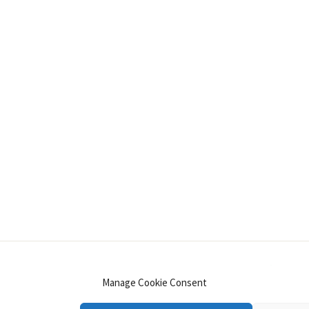
INSTAGRAM
PINTEREST
YOUTUBE
LINKE
Manage Cookie Consent