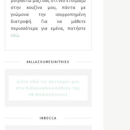
μοιραστώ μαζί σας ότι νέο ετοιμάζω
στην κουζίνα μου, πάντα με
γνώμονα την ισορροπημένη
διατροφή. Για να μάθετε
περισσότερα για εμένα, πατήστε
εδώ
.
#ALLAZOUMESINITHIES
Δείτε εδώ τις συνταγές μου
στο #allazoumesinithies της
ΑΒ Βασιλόπουλος
INBOCCA