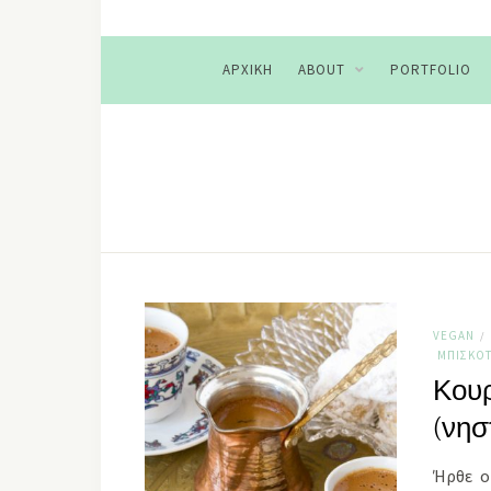
ΑΡΧΙΚΉ
ABOUT
PORTFOLIO
VEGAN
/
ΜΠΙΣΚΌ
Κουρ
(νησ
Ήρθε ο