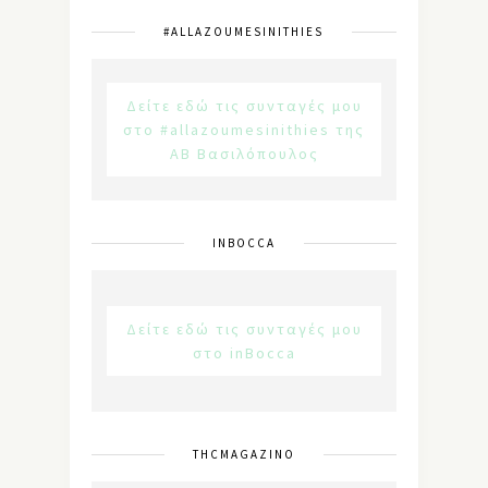
#ALLAZOUMESINITHIES
Δείτε εδώ τις συνταγές μου
στο #allazoumesinithies της
ΑΒ Βασιλόπουλος
INBOCCA
Δείτε εδώ τις συνταγές μου
στο inBocca
THCMAGAZINO