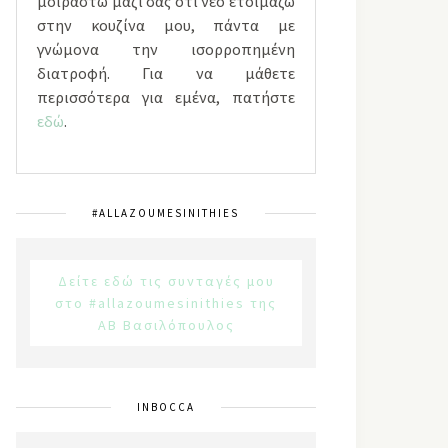
μοιραστώ μαζί σας ότι νέο ετοιμάζω
στην κουζίνα μου, πάντα με
γνώμονα την ισορροπημένη
διατροφή. Για να μάθετε
περισσότερα για εμένα, πατήστε
εδώ
.
#ALLAZOUMESINITHIES
Δείτε εδώ τις συνταγές μου
στο #allazoumesinithies της
ΑΒ Βασιλόπουλος
INBOCCA