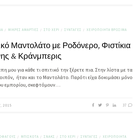
ΙΑ
ΜΙΚΡΈΣ ΑΜΑΡΤΊΕΣ
ΣΤΟ ΧΈΡΙ
ΣΥΝΤΑΓΈΣ
ΧΕΙΡΟΠΟΊΗΤΑ ΒΡΏΣΙΜΑ
/
/
/
/
ικό Μαντολάτο με Ροδόνερο, Φιστίκια
νης & Κράνμπερις
πη μου για κάθε τι σπιτικό την ξέρετε πια. Στην λίστα με τα
λοιπόν, ήταν και το Μαντολάτο. Παρότι είχα δοκιμάσει μόνο
ου εμπορίου, σκεφτόμουν…
37
Υ, 2015
ΤΟΦΆΓΟΥΣ
ΜΠΙΣΚΌΤΑ
ΣΝΑΚΣ
ΣΤΟ ΧΈΡΙ
ΣΥΝΤΑΓΈΣ
ΧΕΙΡΟΠΟΊΗΤΑ
/
/
/
/
/