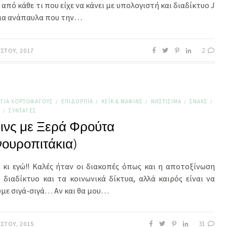
από κάθε τι που είχε να κάνει με υπολογιστή και διαδίκτυο J
ια ανάπαυλα που την…
2
ΎΣΤΟΥ, 2017
ΓΙΑ ΧΟΡΤΟΦΆΓΟΥΣ
ΕΠΙΔΌΡΠΙΑ
ΚΈΙΚ & ΜΆΦΙΝΣ
ΝΗΣΤΊΣΙΜΑ
ΣΝΑΚΣ
/
/
/
/
/
Ι
ΣΥΝΤΑΓΈΣ
/
ινς με Ξερά Φρούτα
ουροπιτάκια)
ι κι εγώ!! Καλές ήταν οι διακοπές όπως και η αποτοξίνωση
 διαδίκτυο και τα κοινωνικά δίκτυα, αλλά καιρός είναι να
υμε σιγά-σιγά… Αν και θα μου…
31
ΎΣΤΟΥ, 2015