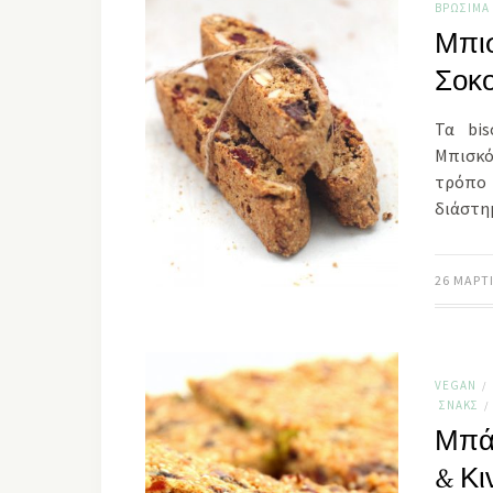
ΒΡΏΣΙΜΑ
Μπισ
Σοκ
Τα bis
Μπισκό
τρόπο 
διάστη
26 ΜΑΡΤΊ
VEGAN
/
ΣΝΑΚΣ
/
Μπάρ
& Κι