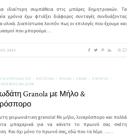
α ιδιαίτερη συμπάθεια στις μπάρες δημητριακών. Τα
αία χρόνια έχω φτιάξει διάφορες συνταγές συνδυάζοντας
 υλικά. Διαπίστωσα λοιπόν πως οι επιλογές που έχουμε και
δυασμοί που μπορούμε…
35
ΟΥ, 2015
ΓΙΑ ΧΟΡΤΟΦΆΓΟΥΣ
ΝΗΣΤΊΣΙΜΑ
ΠΡΩΙΝΆ
ΣΝΑΚΣ
ΣΥΝΤΑΓΈΣ
/
/
/
/
/
ΊΗΤΑ ΒΡΏΣΙΜΑ ΔΏΡΑ
δάτη Granola με Μήλο &
αρόσπορο
υτη χειμωνιάτικη granola! Με μήλο, λιναρόσπορο και πολλά
άτα μπαχαρικά για να κάνετε το πρωινό σας σκέτη
ση. Και όχι μόνο το πρωινό σας, εδώ που τα λέμε….…