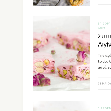
ΕΠΙΔΌΡΠ
ΔΏΡΑ
Σπιτ
Αιγί
Την αγά
to do, 
αυτά τ
11 ΜΑΪ́Ο
ΓΙΑ ΧΟΡ