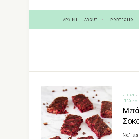
ΑΡΧΙΚΉ
ABOUT
PORTFOLIO
VEGAN
/
ΠΡΩΙΝΆ
Μπάρ
Σοκ
Να’ μα