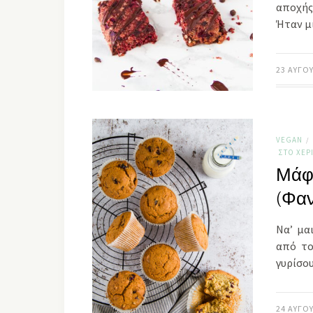
αποχής 
Ήταν μ
23 ΑΥΓΟ
VEGAN
/
ΣΤΟ ΧΈΡ
Μάφ
(Φαν
Να’ μα
από το
γυρίσο
24 ΑΥΓΟ