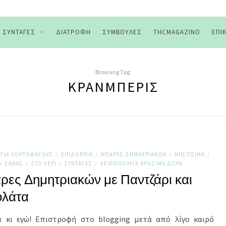
ΣΥΝΤΑΓΈΣ
ΔΙΑΤΡΟΦΉ
ΣΥΜΒΟΥΛΈΣ
THCMAGAZINO
ΕΠΙ
Browsing Tag:
ΚΡΆΝΜΠΕΡΙΣ
ΓΙΑ ΧΟΡΤΟΦΆΓΟΥΣ
ΕΠΙΔΌΡΠΙΑ
ΜΠΆΡΕΣ ΔΗΜΗΤΡΙΑΚΏΝ
ΝΗΣΤΊΣΙΜΑ
/
/
/
/
ΣΝΑΚΣ
ΣΤΟ ΧΈΡΙ
ΣΥΝΤΑΓΈΣ
ΧΕΙΡΟΠΟΊΗΤΑ ΒΡΏΣΙΜΑ ΔΏΡΑ
/
/
/
/
ες Δημητριακών με Παντζάρι και
ολάτα
ι κι εγώ! Επιστροφή στο blogging μετά από λίγο καιρό