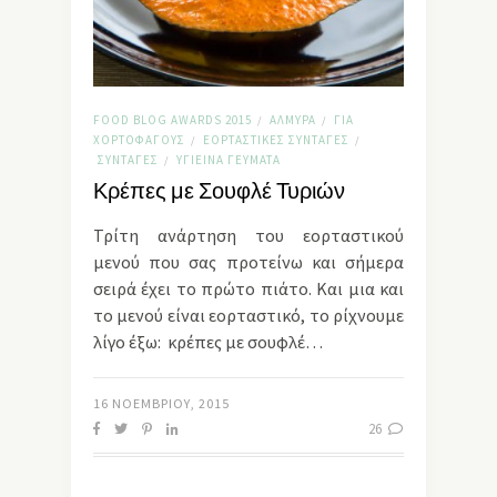
FOOD BLOG AWARDS 2015
ΑΛΜΥΡΆ
ΓΙΑ
/
/
ΧΟΡΤΟΦΆΓΟΥΣ
ΕΟΡΤΑΣΤΙΚΈΣ ΣΥΝΤΑΓΈΣ
/
/
ΣΥΝΤΑΓΈΣ
ΥΓΙΕΙΝΆ ΓΕΎΜΑΤΑ
/
Κρέπες με Σουφλέ Τυριών
Τρίτη ανάρτηση του εορταστικού
μενού που σας προτείνω και σήμερα
σειρά έχει το πρώτο πιάτο. Και μια και
το μενού είναι εορταστικό, το ρίχνουμε
λίγο έξω: κρέπες με σουφλέ…
16 ΝΟΕΜΒΡΊΟΥ, 2015
26