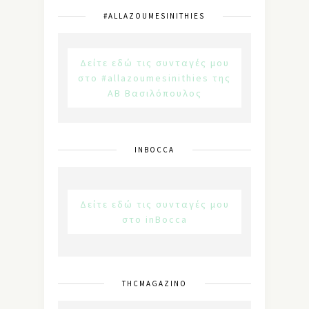
#ALLAZOUMESINITHIES
Δείτε εδώ τις συνταγές μου
στο #allazoumesinithies της
ΑΒ Βασιλόπουλος
INBOCCA
Δείτε εδώ τις συνταγές μου
στο inBocca
THCMAGAZINO