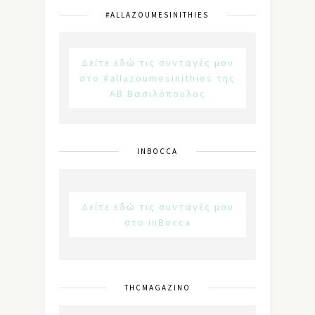
#ALLAZOUMESINITHIES
Δείτε εδώ τις συνταγές μου
στο #allazoumesinithies της
ΑΒ Βασιλόπουλος
INBOCCA
Δείτε εδώ τις συνταγές μου
στο inBocca
THCMAGAZINO