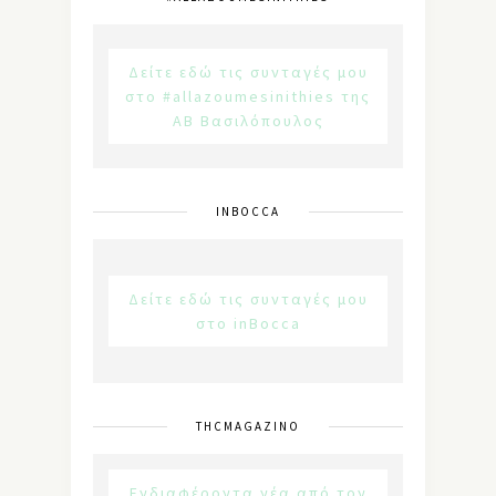
Δείτε εδώ τις συνταγές μου
στο #allazoumesinithies της
ΑΒ Βασιλόπουλος
INBOCCA
Δείτε εδώ τις συνταγές μου
στο inBocca
THCMAGAZINO
Ενδιαφέροντα νέα από τον