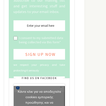
Subscribe to our mailing list
and get interesting stuff and
updates to your email inbox.
I consent to my submitted data
being collected via this form*
we respect your privacy and take
protecting it seriously
FIND US ON FACEBOOK
Κάντε κλικ για να αποδεχτείτε
cookies εμπορικής
προώθησης και να