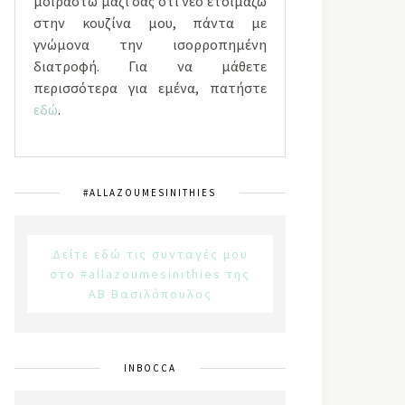
μοιραστώ μαζί σας ότι νέο ετοιμάζω
στην κουζίνα μου, πάντα με
γνώμονα την ισορροπημένη
διατροφή. Για να μάθετε
περισσότερα για εμένα, πατήστε
εδώ
.
#ALLAZOUMESINITHIES
Δείτε εδώ τις συνταγές μου
στο #allazoumesinithies της
ΑΒ Βασιλόπουλος
INBOCCA