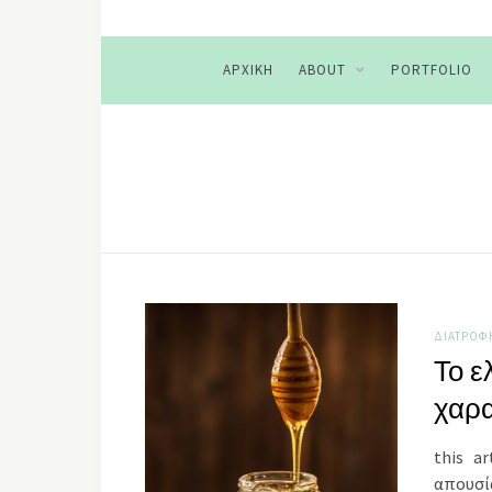
ΑΡΧΙΚΉ
ABOUT
PORTFOLIO
ΔΙΑΤΡΟΦ
Το ε
χαρα
this a
απουσί