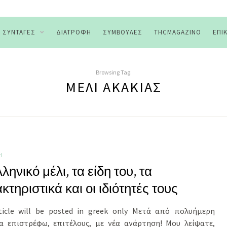
ΣΥΝΤΑΓΈΣ
ΔΙΑΤΡΟΦΉ
ΣΥΜΒΟΥΛΈΣ
THCMAGAZINO
ΕΠΙ
Browsing Tag:
ΜΈΛΙ ΑΚΑΚΊΑΣ
Ή
λληνικό μέλι, τα είδη του, τα
κτηριστικά και οι ιδιότητές τους
rticle will be posted in greek only Μετά από πολυήμερη
α επιστρέφω, επιτέλους, με νέα ανάρτηση! Μου λείψατε,