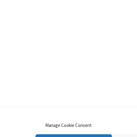
INSTAGRAM
PINTEREST
YOUTUBE
LINKE
Manage Cookie Consent