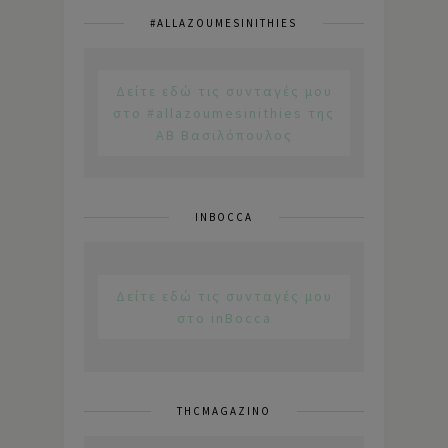
#ALLAZOUMESINITHIES
Δείτε εδώ τις συνταγές μου
στο #allazoumesinithies της
ΑΒ Βασιλόπουλος
INBOCCA
Δείτε εδώ τις συνταγές μου
στο inBocca
THCMAGAZINO