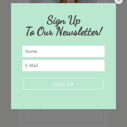
Sign Up
To Our Newsletter!
Είμαι η Εύη και σας καλωσορίζω
στο The Healthy Cook. Θέλω πολύ
να μοιραστώ μαζί σας ότι νέο
ετοιμάζω στην κουζίνα μου,
πάντα με γνώμονα την
ισορροπημένη διατροφή. Για να
μάθετε περισσότερα για εμένα,
πατήστε
εδώ
.