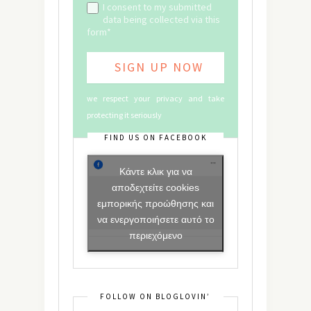
I consent to my submitted
data being collected via this
form*
we respect your privacy and take
protecting it seriously
FIND US ON FACEBOOK
Κάντε κλικ για να
αποδεχτείτε cookies
εμπορικής προώθησης και
να ενεργοποιήσετε αυτό το
περιεχόμενο
FOLLOW ON BLOGLOVIN’