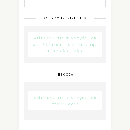
#ALLAZOUMESINITHIES
Δείτε εδώ τις συνταγές μου
στο #allazoumesinithies της
ΑΒ Βασιλόπουλος
INBOCCA
Δείτε εδώ τις συνταγές μου
στο inBocca