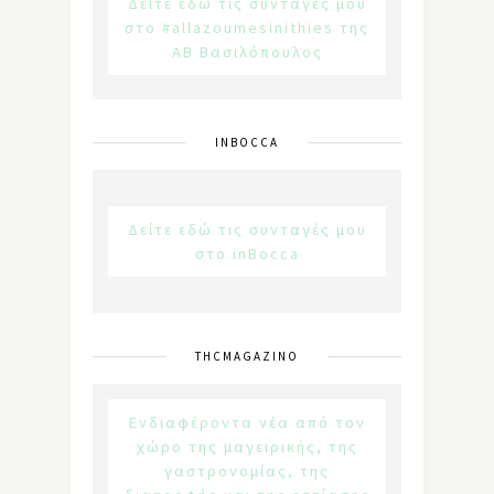
Δείτε εδώ τις συνταγές μου
στο #allazoumesinithies της
ΑΒ Βασιλόπουλος
INBOCCA
Δείτε εδώ τις συνταγές μου
στο inBocca
THCMAGAZINO
Ενδιαφέροντα νέα από τον
χώρο της μαγειρικής, της
γαστρονομίας, της