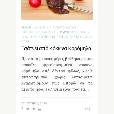
VEGAN
ΑΛΜΥΡΆ
ΓΙΑ ΧΟΡΤΟΦΆΓΟΥΣ
/
/
/
ΕΟΡΤΑΣΤΙΚΈΣ ΣΥΝΤΑΓΈΣ
ΜΑΡΜΕΛΆΔΕΣ, Κ.Α.
/
/
ΝΗΣΤΊΣΙΜΑ
ΣΥΝΤΑΓΈΣ
ΧΕΙΡΟΠΟΊΗΤΑ ΒΡΏΣΙΜΑ
/
/
ΔΏΡΑ
Τσάτνεϊ από Κόκκινα Κορόμηλα
Πριν από μερικές μέρες βρέθηκα με μια
σακούλα φρεσκοκομμένα κόκκινα
κορόμηλα από δέντρο φίλων, χωρίς
φυτοφάρμακα, χωρίς λιπάσματα.
Αναρωτιόμουν πως μπορώ να τα
αξιοποιήσω. Η αλήθεια είναι πως τα…
27 ΙΟΥΝΊΟΥ, 2016
12