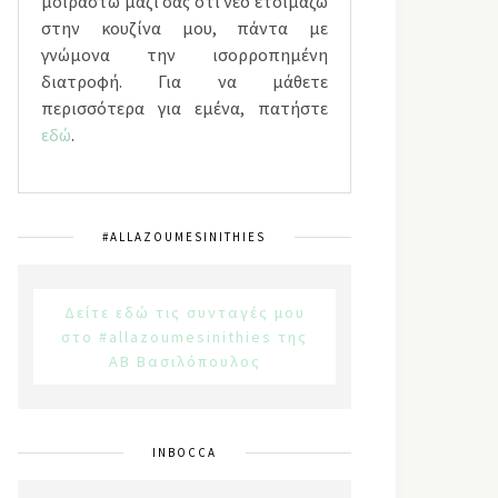
μοιραστώ μαζί σας ότι νέο ετοιμάζω
στην κουζίνα μου, πάντα με
γνώμονα την ισορροπημένη
διατροφή. Για να μάθετε
περισσότερα για εμένα, πατήστε
εδώ
.
#ALLAZOUMESINITHIES
Δείτε εδώ τις συνταγές μου
στο #allazoumesinithies της
ΑΒ Βασιλόπουλος
INBOCCA