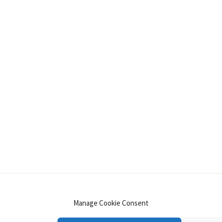
INSTAGRAM
PINTEREST
YOUTUBE
LINKE
Manage Cookie Consent