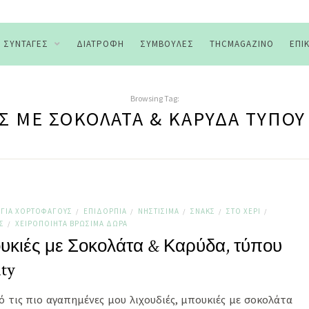
ΣΥΝΤΑΓΈΣ
ΔΙΑΤΡΟΦΉ
ΣΥΜΒΟΥΛΈΣ
THCMAGAZINO
ΕΠΙ
Browsing Tag:
Σ ΜΕ ΣΟΚΟΛΆΤΑ & ΚΑΡΎΔΑ ΤΎΠΟΥ
ΓΙΑ ΧΟΡΤΟΦΆΓΟΥΣ
ΕΠΙΔΌΡΠΙΑ
ΝΗΣΤΊΣΙΜΑ
ΣΝΑΚΣ
ΣΤΟ ΧΈΡΙ
/
/
/
/
/
Σ
ΧΕΙΡΟΠΟΊΗΤΑ ΒΡΏΣΙΜΑ ΔΏΡΑ
/
κιές με Σοκολάτα & Καρύδα, τύπου
ty
ό τις πιο αγαπημένες μου λιχουδιές, μπουκιές με σοκολάτα