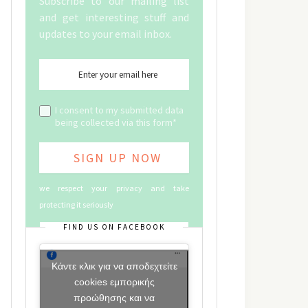
Subscribe to our mailing list
and get interesting stuff and
updates to your email inbox.
I consent to my submitted data
being collected via this form*
we respect your privacy and take
protecting it seriously
FIND US ON FACEBOOK
Κάντε κλικ για να αποδεχτείτε
cookies εμπορικής
προώθησης και να