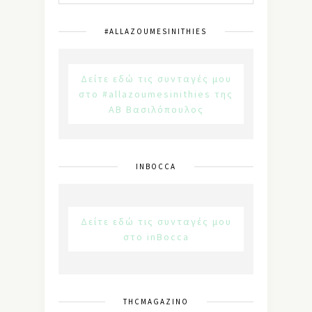
#ALLAZOUMESINITHIES
Δείτε εδώ τις συνταγές μου
στο #allazoumesinithies της
ΑΒ Βασιλόπουλος
INBOCCA
Δείτε εδώ τις συνταγές μου
στο inBocca
THCMAGAZINO