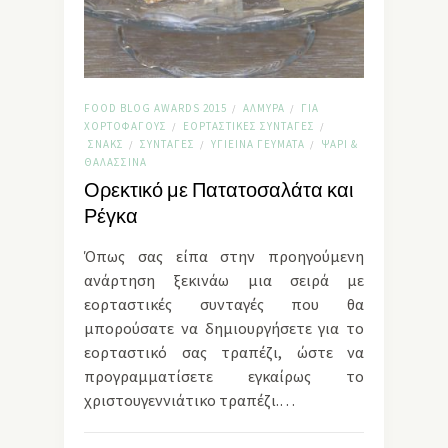
FOOD BLOG AWARDS 2015
ΑΛΜΥΡΆ
ΓΙΑ
/
/
ΧΟΡΤΟΦΆΓΟΥΣ
ΕΟΡΤΑΣΤΙΚΈΣ ΣΥΝΤΑΓΈΣ
/
/
ΣΝΑΚΣ
ΣΥΝΤΑΓΈΣ
ΥΓΙΕΙΝΆ ΓΕΎΜΑΤΑ
ΨΆΡΙ &
/
/
/
ΘΑΛΑΣΣΙΝΆ
Ορεκτικό με Πατατοσαλάτα και
Ρέγκα
Όπως σας είπα στην προηγούμενη
ανάρτηση ξεκινάω μια σειρά με
εορταστικές συνταγές που θα
μπορούσατε να δημιουργήσετε για το
εορταστικό σας τραπέζι, ώστε να
προγραμματίσετε εγκαίρως το
χριστουγεννιάτικο τραπέζι.…