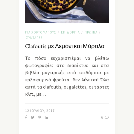
ΓΙΑ ΧΟΡΤΟΦΆΓΟΥΣ
ΕΠΙΔΌΡΠΙΑ
ΠΡΩΙΝΆ
/
/
/
ΣΥΝΤΑΓΈΣ
Clafoutis με Λεμόνι και Μύρτιλα
Το πόσο ευχαριστιέμαι να βλέπω
φωτογραφίες στο διαδίκτυο και στα
βιβλία μαγειρικής από επιδόρπια με
καλοκαιρινά φρούτα, δεν λέγεται! Όλα
αυτά τα clafoutis, οι galettes, οι τάρτες
κλπ., με…
12 ΙΟΥΛΊΟΥ, 2017
6