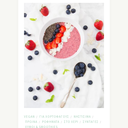
VEGAN
ΓΙΑ ΧΟΡΤΟΦΆΓΟΥΣ
ΝΗΣΤΊΣΙΜΑ
/
/
/
ΠΡΩΙΝΆ
ΡΟΦΉΜΑΤΑ
ΣΤΟ ΧΈΡΙ
ΣΥΝΤΑΓΈΣ
/
/
/
/
ΧΥΜΟΊ & SMOΟTHIES