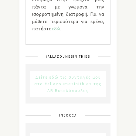
πάντα με γνώμονα την
ισορροπημένη διατροφή. Για να
μάθετε περισσότερα για εμένα,
πατήστε
εδώ
.
#ALLAZOUMESINITHIES
Δείτε εδώ τις συνταγές μου
στο #allazoumesinithies της
ΑΒ Βασιλόπουλος
INBOCCA