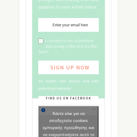
updates to your email inbox.
I consent to my submitted
data being collected via this
form*
we respect your privacy and take
protecting it seriously
FIND US ON FACEBOOK
Κάντε κλικ για να
αποδεχτείτε cookies
εμπορικής προώθησης και
να ενεργοποιήσετε αυτό το