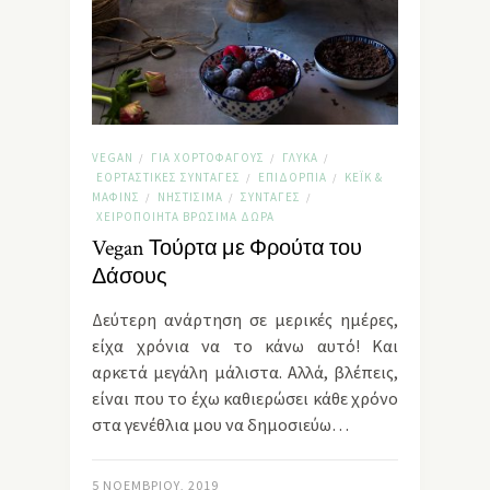
VEGAN
ΓΙΑ ΧΟΡΤΟΦΆΓΟΥΣ
ΓΛΥΚΆ
/
/
/
ΕΟΡΤΑΣΤΙΚΈΣ ΣΥΝΤΑΓΈΣ
ΕΠΙΔΌΡΠΙΑ
ΚΈΙΚ &
/
/
ΜΆΦΙΝΣ
ΝΗΣΤΊΣΙΜΑ
ΣΥΝΤΑΓΈΣ
/
/
/
ΧΕΙΡΟΠΟΊΗΤΑ ΒΡΏΣΙΜΑ ΔΏΡΑ
Vegan Τούρτα με Φρούτα του
Δάσους
Δεύτερη ανάρτηση σε μερικές ημέρες,
είχα χρόνια να το κάνω αυτό! Και
αρκετά μεγάλη μάλιστα. Αλλά, βλέπεις,
είναι που το έχω καθιερώσει κάθε χρόνο
στα γενέθλια μου να δημοσιεύω…
5 ΝΟΕΜΒΡΊΟΥ, 2019