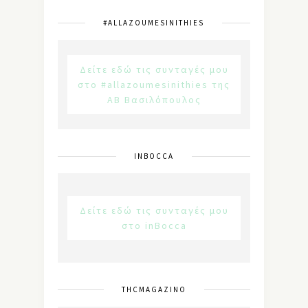
#ALLAZOUMESINITHIES
Δείτε εδώ τις συνταγές μου
στο #allazoumesinithies της
ΑΒ Βασιλόπουλος
INBOCCA
Δείτε εδώ τις συνταγές μου
στο inBocca
THCMAGAZINO