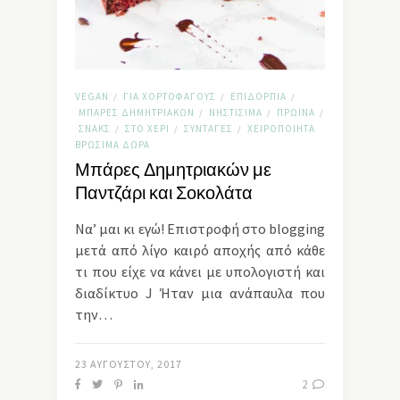
VEGAN
ΓΙΑ ΧΟΡΤΟΦΆΓΟΥΣ
ΕΠΙΔΌΡΠΙΑ
/
/
/
ΜΠΆΡΕΣ ΔΗΜΗΤΡΙΑΚΏΝ
ΝΗΣΤΊΣΙΜΑ
ΠΡΩΙΝΆ
/
/
/
ΣΝΑΚΣ
ΣΤΟ ΧΈΡΙ
ΣΥΝΤΑΓΈΣ
ΧΕΙΡΟΠΟΊΗΤΑ
/
/
/
ΒΡΏΣΙΜΑ ΔΏΡΑ
Μπάρες Δημητριακών με
Παντζάρι και Σοκολάτα
Να’ μαι κι εγώ! Επιστροφή στο blogging
μετά από λίγο καιρό αποχής από κάθε
τι που είχε να κάνει με υπολογιστή και
διαδίκτυο J Ήταν μια ανάπαυλα που
την…
23 ΑΥΓΟΎΣΤΟΥ, 2017
2