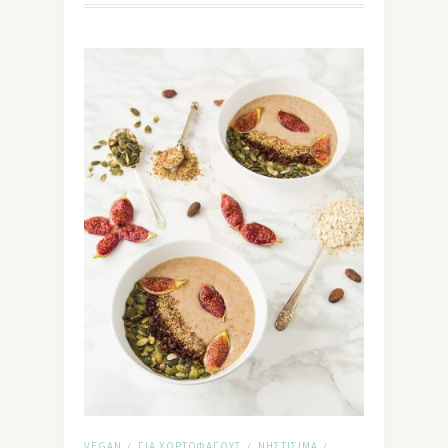
VEGAN
ΓΙΑ ΧΟΡΤΟΦΆΓΟΥΣ
ΝΗΣΤΊΣΙΜΑ
/
/
/