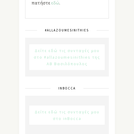
πατήστε
εδώ
.
#ALLAZOUMESINITHIES
Δείτε εδώ τις συνταγές μου
στο #allazoumesinithies της
ΑΒ Βασιλόπουλος
INBOCCA
Δείτε εδώ τις συνταγές μου
στο inBocca