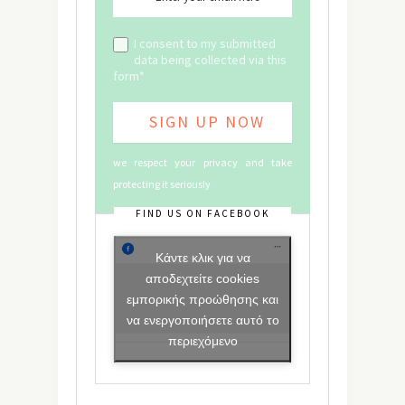
I consent to my submitted
data being collected via this
form*
we respect your privacy and take
protecting it seriously
FIND US ON FACEBOOK
Κάντε κλικ για να
αποδεχτείτε cookies
εμπορικής προώθησης και
να ενεργοποιήσετε αυτό το
περιεχόμενο