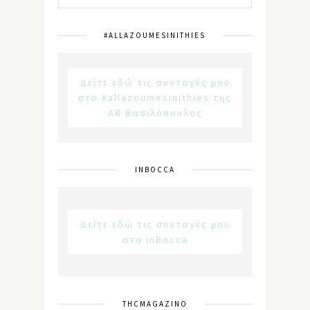
#ALLAZOUMESINITHIES
Δείτε εδώ τις συνταγές μου
στο #allazoumesinithies της
ΑΒ Βασιλόπουλος
INBOCCA
Δείτε εδώ τις συνταγές μου
στο inBocca
THCMAGAZINO