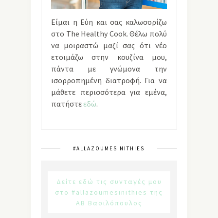
Είμαι η Εύη και σας καλωσορίζω
στο The Healthy Cook. Θέλω πολύ
να μοιραστώ μαζί σας ότι νέο
ετοιμάζω στην κουζίνα μου,
πάντα με γνώμονα την
ισορροπημένη διατροφή. Για να
μάθετε περισσότερα για εμένα,
πατήστε
εδώ
.
#ALLAZOUMESINITHIES
Δείτε εδώ τις συνταγές μου
στο #allazoumesinithies της
ΑΒ Βασιλόπουλος