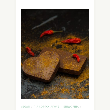
VEGAN
ΓΙΑ ΧΟΡΤΟΦΆΓΟΥΣ
ΕΠΙΔΌΡΠΙΑ
/
/
/