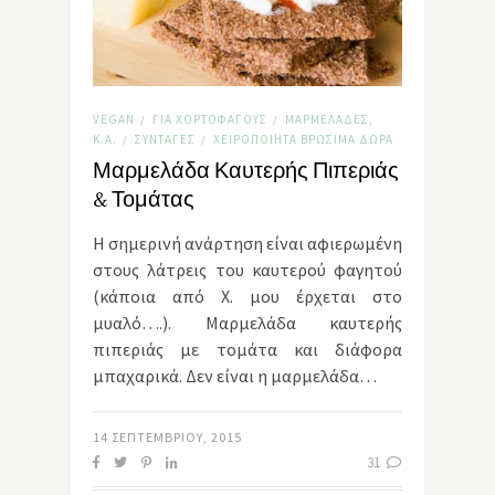
VEGAN
ΓΙΑ ΧΟΡΤΟΦΆΓΟΥΣ
ΜΑΡΜΕΛΆΔΕΣ,
/
/
Κ.Α.
ΣΥΝΤΑΓΈΣ
ΧΕΙΡΟΠΟΊΗΤΑ ΒΡΏΣΙΜΑ ΔΏΡΑ
/
/
Μαρμελάδα Καυτερής Πιπεριάς
& Τομάτας
Η σημερινή ανάρτηση είναι αφιερωμένη
στους λάτρεις του καυτερού φαγητού
(κάποια από Χ. μου έρχεται στο
μυαλό….). Μαρμελάδα καυτερής
πιπεριάς με τομάτα και διάφορα
μπαχαρικά. Δεν είναι η μαρμελάδα…
14 ΣΕΠΤΕΜΒΡΊΟΥ, 2015
31