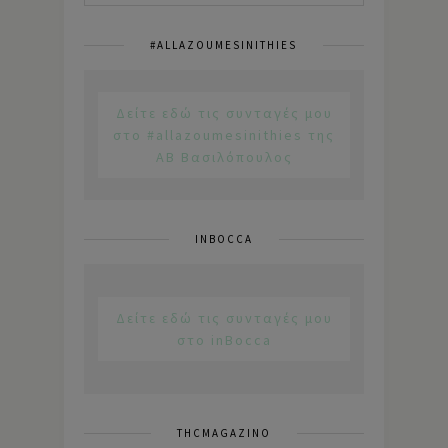
#ALLAZOUMESINITHIES
Δείτε εδώ τις συνταγές μου
στο #allazoumesinithies της
ΑΒ Βασιλόπουλος
INBOCCA
Δείτε εδώ τις συνταγές μου
στο inBocca
THCMAGAZINO