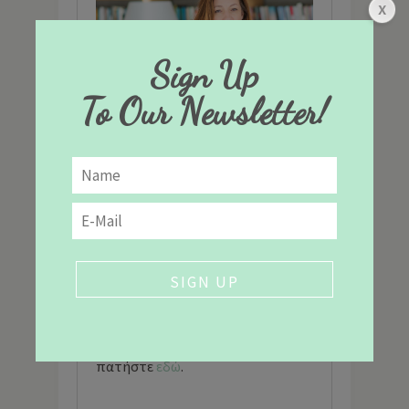
Sign Up
To Our Newsletter!
Είμαι η Εύη και σας καλωσορίζω
στο The Healthy Cook. Θέλω πολύ
να μοιραστώ μαζί σας ότι νέο
ετοιμάζω στην κουζίνα μου,
πάντα με γνώμονα την
ισορροπημένη διατροφή. Για να
μάθετε περισσότερα για εμένα,
πατήστε
εδώ
.