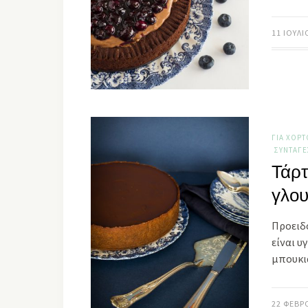
11 ΙΟΥΛΊ
ΓΙΑ ΧΟΡ
ΣΥΝΤΑΓΈ
Τάρτ
γλου
Προειδ
είναι υ
μπουκι
22 ΦΕΒΡ