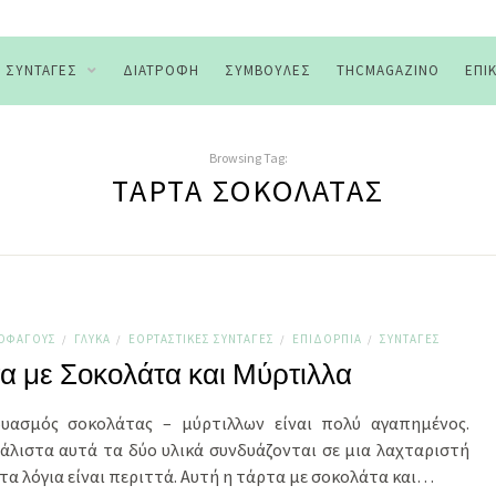
ΣΥΝΤΑΓΈΣ
ΔΙΑΤΡΟΦΉ
ΣΥΜΒΟΥΛΈΣ
THCMAGAZINO
ΕΠΙ
Browsing Tag:
ΤΆΡΤΑ ΣΟΚΟΛΆΤΑΣ
ΤΟΦΆΓΟΥΣ
ΓΛΥΚΆ
ΕΟΡΤΑΣΤΙΚΈΣ ΣΥΝΤΑΓΈΣ
ΕΠΙΔΌΡΠΙΑ
ΣΥΝΤΑΓΈΣ
/
/
/
/
α με Σοκολάτα και Μύρτιλλα
υασμός σοκολάτας – μύρτιλλων είναι πολύ αγαπημένος.
άλιστα αυτά τα δύο υλικά συνδυάζονται σε μια λαχταριστή
τα λόγια είναι περιττά. Αυτή η τάρτα με σοκολάτα και…