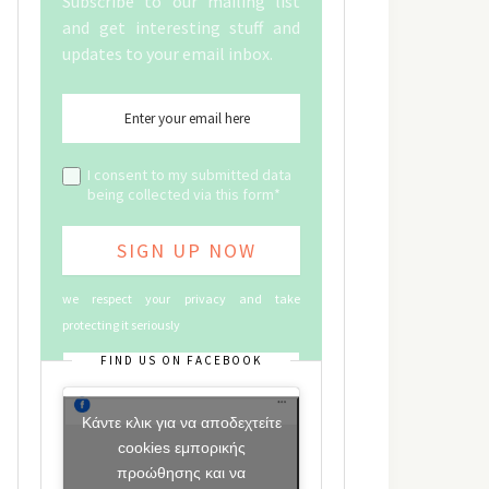
Subscribe to our mailing list
and get interesting stuff and
updates to your email inbox.
I consent to my submitted data
being collected via this form*
we respect your privacy and take
protecting it seriously
FIND US ON FACEBOOK
Κάντε κλικ για να αποδεχτείτε
cookies εμπορικής
προώθησης και να