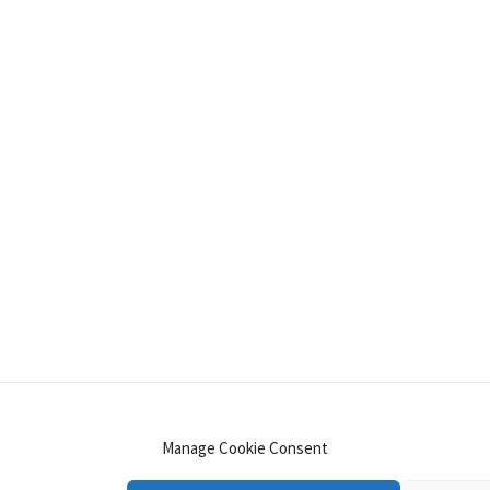
INSTAGRAM
PINTEREST
YOUTUBE
LINKE
Manage Cookie Consent