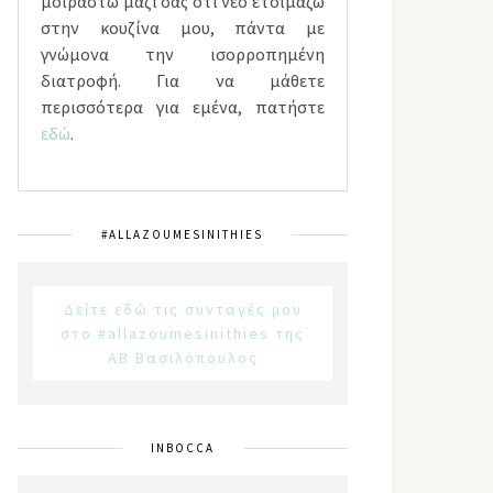
μοιραστώ μαζί σας ότι νέο ετοιμάζω
στην κουζίνα μου, πάντα με
γνώμονα την ισορροπημένη
διατροφή. Για να μάθετε
περισσότερα για εμένα, πατήστε
εδώ
.
#ALLAZOUMESINITHIES
Δείτε εδώ τις συνταγές μου
στο #allazoumesinithies της
ΑΒ Βασιλόπουλος
INBOCCA