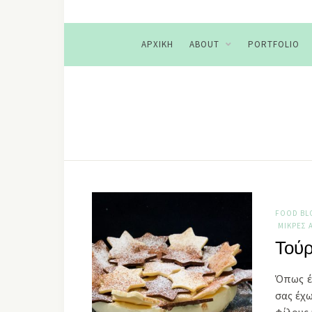
ΑΡΧΙΚΉ
ABOUT
PORTFOLIO
FOOD BL
ΜΙΚΡΈΣ 
Τούρ
Όπως έ
σας έχω