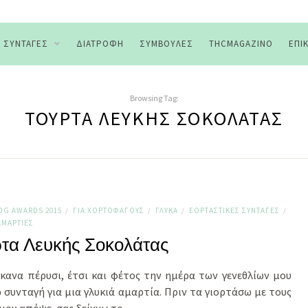
ΣΥΝΤΑΓΈΣ
ΔΙΑΤΡΟΦΉ
ΣΥΜΒΟΥΛΈΣ
THCMAGAZINO
ΕΠΙ
Browsing Tag:
ΤΟΎΡΤΑ ΛΕΥΚΉΣ ΣΟΚΟΛΆΤΑΣ
OG AWARDS 2015
ΓΙΑ ΧΟΡΤΟΦΆΓΟΥΣ
ΓΛΥΚΆ
ΕΟΡΤΑΣΤΙΚΈΣ ΣΥΝΤΑΓΈΣ
/
/
/
/
ΑΜΑΡΤΊΕΣ
τα Λευκής Σοκολάτας
κανα πέρυσι, έτσι και φέτος την ημέρα των γενεθλίων μου
 συνταγή για μια γλυκιά αμαρτία. Πριν τα γιορτάσω με τους