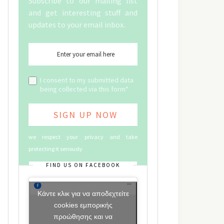
Subscribe to our mailing list
and get interesting stuff and
updates to your email inbox.
I consent to my submitted data
being collected via this form*
we respect your privacy and take
protecting it seriously
FIND US ON FACEBOOK
Κάντε κλικ για να αποδεχτείτε
cookies εμπορικής
προώθησης και να