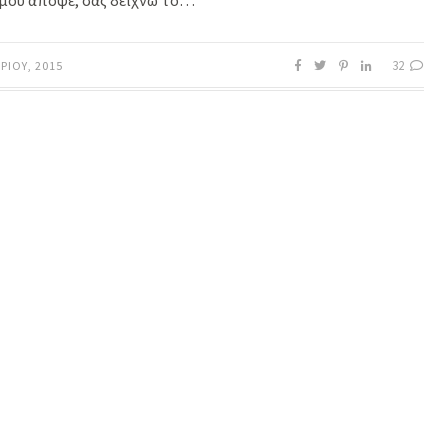
 μου απόψε, σας δείχνω το…
32
ΡΊΟΥ, 2015