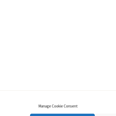
INSTAGRAM
PINTEREST
YOUTUBE
LINKE
Manage Cookie Consent