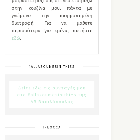
μοιραστώ μαζί σας ότι νέο ετοιμάζω
στην κουζίνα μου, πάντα με
γνώμονα την ισορροπημένη
διατροφή. Για να μάθετε
περισσότερα για εμένα, πατήστε
εδώ
.
#ALLAZOUMESINITHIES
Δείτε εδώ τις συνταγές μου
στο #allazoumesinithies της
ΑΒ Βασιλόπουλος
INBOCCA