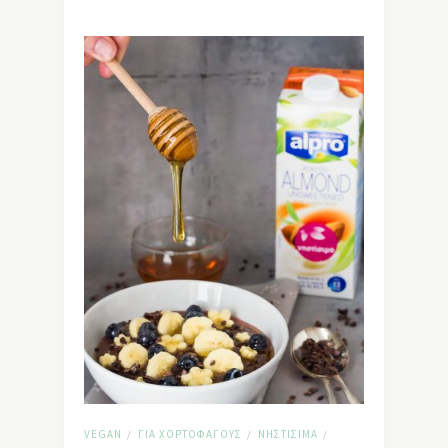
VEGAN
ΓΙΑ ΧΟΡΤΟΦΆΓΟΥΣ
ΝΗΣΤΊΣΙΜΑ
/
/
/