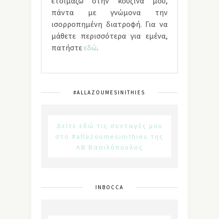
ετοιμάζω στην κουζίνα μου,
πάντα με γνώμονα την
ισορροπημένη διατροφή. Για να
μάθετε περισσότερα για εμένα,
πατήστε
εδώ
.
#ALLAZOUMESINITHIES
Δείτε εδώ τις συνταγές μου
στο #allazoumesinithies της
ΑΒ Βασιλόπουλος
INBOCCA