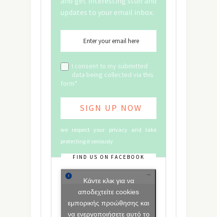
and get interesting stuff and
updates to your email inbox.
I consent to my submitted
data being collected via this
form*
we respect your privacy and take
protecting it seriously
FIND US ON FACEBOOK
Κάντε κλικ για να
αποδεχτείτε cookies
εμπορικής προώθησης και
να ενεργοποιήσετε αυτό το