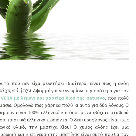
υτό που δεν είχα μελετήσει ιδιαίτερα, είναι πως η αλόη
ή χυμού ή τζελ
. Αφορμή για να γνωρίσω περισσότερα για τον
E
VERA με λεμόνι και μαστίχα Χίου της
natuevo
, που πολύ
κιμάσω. Ομολογώ πως χάρηκα πολύ κι αυτό για δύο λόγους. Ο
προϊόν είναι 100% ελληνικό και όσοι με διαβάζετε σταθερά
σο ποιοτικά ελληνικά προϊόντα. Ο δεύτερος λόγος είναι πως
γικό υλικό, την μαστίχα Χίου! Ο χυμός αλόης έχει μια
υρωδιά και η επίγευση της μαστίχας είναι αυτό που θα τον