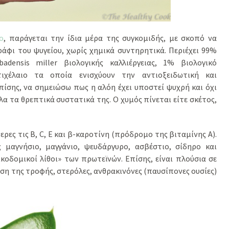
o
, παράγεται την ίδια μέρα της συγκομιδής, με σκοπό να
άφι του ψυγείου, χωρίς χημικά συντηρητικά. Περιέχει 99%
densis miller βιολογικής καλλιέργειας, 1% βιολογικό
ιχέλαιο τα οποία ενισχύουν την αντιοξειδωτική και
πίσης, να σημειώσω πως η αλόη έχει υποστεί ψυχρή και όχι
α τα θρεπτικά συστατικά της. Ο χυμός πίνεται είτε σκέτος,
ερες τις Β, C, Ε και β-καροτίνη (πρόδρομο της βιταμίνης Α).
ς μαγνήσιο, μαγγάνιο, ψευδάργυρο, ασβέστιο, σίδηρο και
οικοδομικοί λίθοι» των πρωτεϊνών. Επίσης, είναι πλούσια σε
ση της τροφής, στερόλες, ανθρακινόνες (παυσίπονες ουσίες)