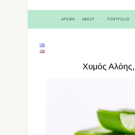
ΑΡΧΙΚΉ
ABOUT
PORTFOLIO
Χυμός Αλόης,