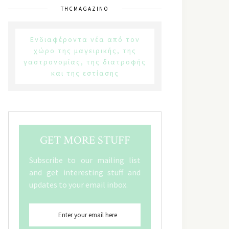
THCMAGAZINO
Ενδιαφέροντα νέα από τον
χώρο της μαγειρικής, της
γαστρονομίας, της διατροφής
και της εστίασης
GET MORE STUFF
Subscribe to our mailing list
and get interesting stuff and
updates to your email inbox.