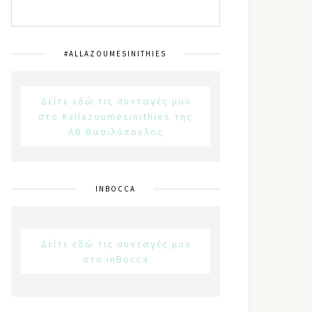
#ALLAZOUMESINITHIES
Δείτε εδώ τις συνταγές μου
στο #allazoumesinithies της
ΑΒ Βασιλόπουλος
INBOCCA
Δείτε εδώ τις συνταγές μου
στο inBocca