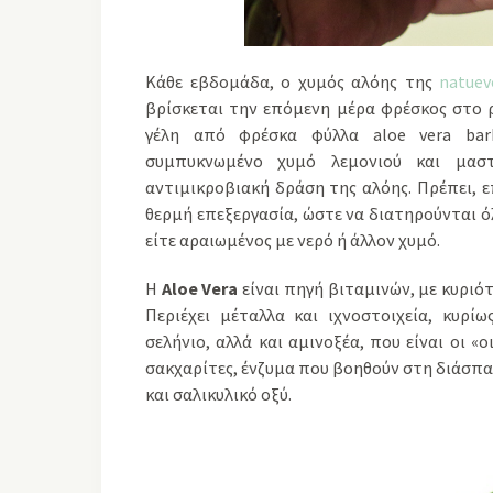
Κάθε εβδομάδα, ο χυμός αλόης της
natuev
βρίσκεται την επόμενη μέρα φρέσκος στο ρ
γέλη από φρέσκα φύλλα aloe vera barba
συμπυκνωμένο χυμό λεμονιού και μαστ
αντιμικροβιακή δράση της αλόης. Πρέπει, ε
θερμή επεξεργασία, ώστε να διατηρούνται όλ
είτε αραιωμένος με νερό ή άλλον χυμό.
Η
Aloe Vera
είναι πηγή βιταμινών, με κυριότ
Περιέχει μέταλλα και ιχνοστοιχεία, κυρίω
σελήνιο, αλλά και αμινοξέα, που είναι οι «
σακχαρίτες, ένζυμα που βοηθούν στη διάσπα
και σαλικυλικό οξύ.