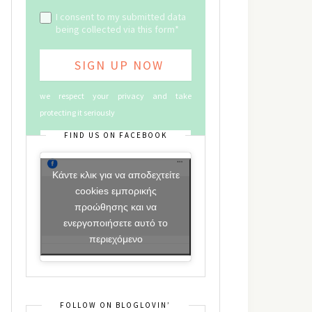
I consent to my submitted data
being collected via this form*
we respect your privacy and take
protecting it seriously
FIND US ON FACEBOOK
Κάντε κλικ για να αποδεχτείτε
cookies εμπορικής
προώθησης και να
ενεργοποιήσετε αυτό το
περιεχόμενο
FOLLOW ON BLOGLOVIN’