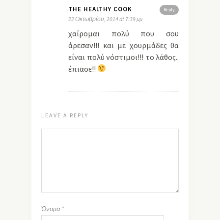
THE HEALTHY COOK
Reply
22 Οκτωβρίου, 2014 at 7:39 μμ
χαίρομαι πολύ που σου
άρεσαν!!! και με χουρμάδες θα
είναι πολύ νόστιμοι!!! το λάθος..
έπιασε!!
LEAVE A REPLY
Όνομα
*