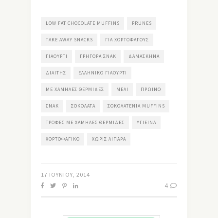
LOW FAT CHOCOLATE MUFFINS
PRUNES
TAKE AWAY SNACKS
ΓΙΑ ΧΟΡΤΟΦΆΓΟΥΣ
ΓΙΑΟΎΡΤΙ
ΓΡΉΓΟΡΑ ΣΝΑΚ
ΔΑΜΆΣΚΗΝΑ
ΔΙΑΊΤΗΣ
ΕΛΛΗΝΙΚΌ ΓΙΑΟΎΡΤΙ
ΜΕ ΧΑΜΗΛΈΣ ΘΕΡΜΊΔΕΣ
ΜΈΛΙ
ΠΡΩΙΝΌ
ΣΝΑΚ
ΣΟΚΟΛΆΤΑ
ΣΟΚΟΛΑΤΈΝΙΑ MUFFINS
ΤΡΟΦΈΣ ΜΕ ΧΑΜΗΛΈΣ ΘΕΡΜΊΔΕΣ
ΥΓΙΕΙΝΆ
ΧΟΡΤΟΦΑΓΙΚΌ
ΧΩΡΊΣ ΛΙΠΑΡΆ
17 ΙΟΥΝΊΟΥ, 2014
4