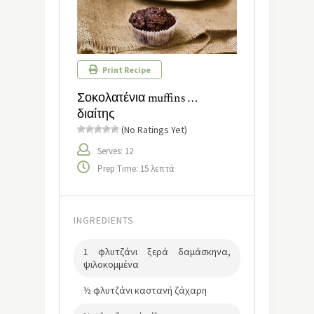
Print Recipe
Σοκολατένια muffins …
διαίτης
(No Ratings Yet)
Serves: 12
Prep Time: 15 λεπτά
INGREDIENTS
1 φλυτζάνι ξερά δαμάσκηνα,
ψιλοκομμένα
½ φλυτζάνι καστανή ζάχαρη