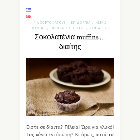
ΓΙΑ ΧΟΡΤΟΦΆΓΟΥΣ
ΕΠΙΔΌΡΠΙΑ
ΚΈΙΚ &
/
/
ΜΆΦΙΝΣ
ΠΡΩΙΝΆ
ΣΤΟ ΧΈΡΙ
ΣΥΝΤΑΓΈΣ
/
/
/
Σοκολατένια muffins …
διαίτης
Είστε σε δίαιτα? Τέλεια! Ώρα για γλυκό!
Σας κάνει εντύπωση? Κι όμως, αυτά τα