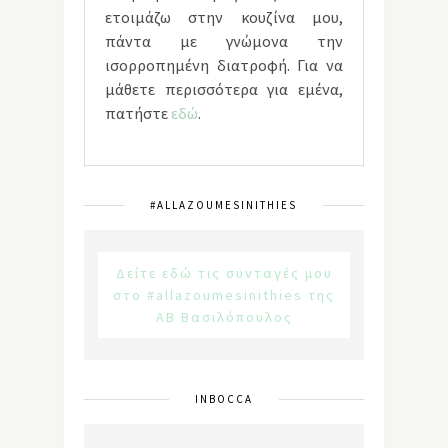
ετοιμάζω στην κουζίνα μου,
πάντα με γνώμονα την
ισορροπημένη διατροφή. Για να
μάθετε περισσότερα για εμένα,
πατήστε
εδώ
.
#ALLAZOUMESINITHIES
Δείτε εδώ τις συνταγές μου
στο #allazoumesinithies της
ΑΒ Βασιλόπουλος
INBOCCA