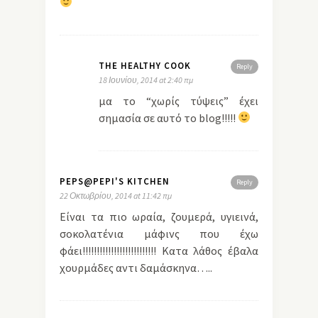
THE HEALTHY COOK
Reply
18 Ιουνίου, 2014 at 2:40 πμ
μα το “χωρίς τύψεις” έχει
σημασία σε αυτό το blog!!!!!
PEPS@PEPI'S KITCHEN
Reply
22 Οκτωβρίου, 2014 at 11:42 πμ
Είναι τα πιο ωραία, ζουμερά, υγιεινά,
σοκολατένια μάφινς που έχω
φάει!!!!!!!!!!!!!!!!!!!!!!!!!! Κατα λάθος έβαλα
χουρμάδες αντι δαμάσκηνα…..