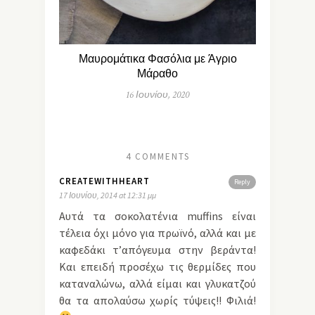
Μαυρομάτικα Φασόλια με Άγριο
Μάραθο
16 Ιουνίου, 2020
4 COMMENTS
CREATEWITHHEART
Reply
17 Ιουνίου, 2014 at 12:31 μμ
Αυτά τα σοκολατένια muffins είναι
τέλεια όχι μόνο για πρωϊνό, αλλά και με
καφεδάκι τ’απόγευμα στην βεράντα!
Και επειδή προσέχω τις θερμίδες που
καταναλώνω, αλλά είμαι και γλυκατζού
θα τα απολαύσω χωρίς τύψεις!! Φιλιά!