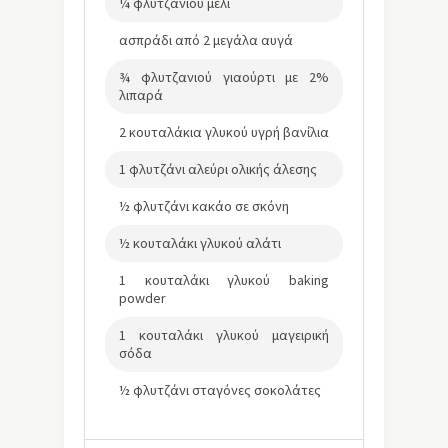
¼ φλυτζανιού μέλι
ασπράδι από 2 μεγάλα αυγά
¾ φλυτζανιού γιαούρτι με 2%
λιπαρά
2 κουταλάκια γλυκού υγρή βανίλια
1 φλυτζάνι αλεύρι ολικής άλεσης
½ φλυτζάνι κακάο σε σκόνη
½ κουταλάκι γλυκού αλάτι
1 κουταλάκι γλυκού baking
powder
1 κουταλάκι γλυκού μαγειρική
σόδα
½ φλυτζάνι σταγόνες σοκολάτες