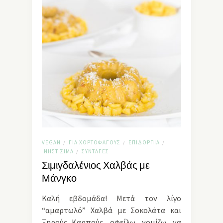
VEGAN
ΓΙΑ ΧΟΡΤΟΦΆΓΟΥΣ
ΕΠΙΔΌΡΠΙΑ
/
/
/
ΝΗΣΤΊΣΙΜΑ
ΣΥΝΤΑΓΈΣ
/
Σιμιγδαλένιος Χαλβάς με
Μάνγκο
Καλή εβδομάδα! Μετά τον λίγο
“αμαρτωλό” Χαλβά με Σοκολάτα και
Ξηρούς Καρπούς, οφείλω, νομίζω, να