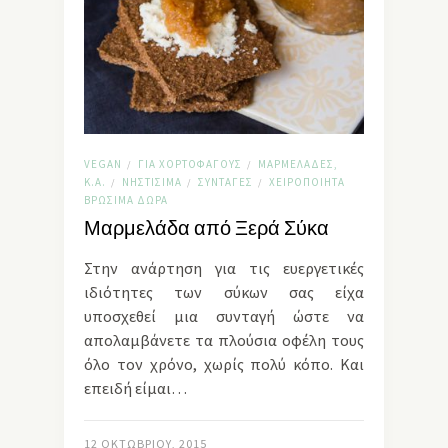
VEGAN
ΓΙΑ ΧΟΡΤΟΦΆΓΟΥΣ
ΜΑΡΜΕΛΆΔΕΣ,
/
/
Κ.Α.
ΝΗΣΤΊΣΙΜΑ
ΣΥΝΤΑΓΈΣ
ΧΕΙΡΟΠΟΊΗΤΑ
/
/
/
ΒΡΏΣΙΜΑ ΔΏΡΑ
Μαρμελάδα από Ξερά Σύκα
Στην ανάρτηση για τις ευεργετικές
ιδιότητες των σύκων σας είχα
υποσχεθεί μια συνταγή ώστε να
απολαμβάνετε τα πλούσια οφέλη τους
όλο τον χρόνο, χωρίς πολύ κόπο. Και
επειδή είμαι…
12 ΟΚΤΩΒΡΊΟΥ, 2015