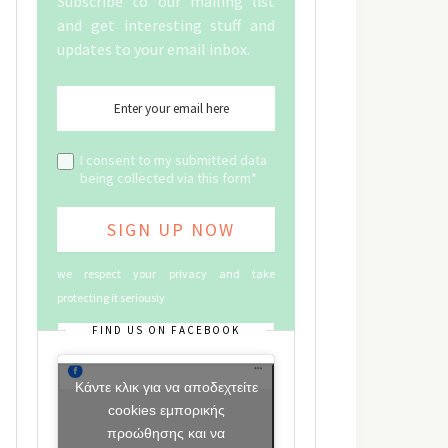
Subscribe to our mailing list
and get interesting stuff and
updates to your email inbox.
I consent to my submitted data
being collected via this form*
we respect your privacy and take
protecting it seriously
FIND US ON FACEBOOK
Κάντε κλικ για να αποδεχτείτε
cookies εμπορικής
προώθησης και να