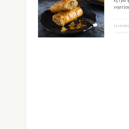
έξτρα γ
νηστίσ
21 ΙΟΥΛΊ