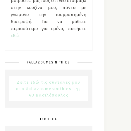
μοιραστώ μαζί σας ότι νέο ετοιμάζω
στην κουζίνα μου, πάντα με
γνώμονα την ισορροπημένη
διατροφή. Για να μάθετε
περισσότερα για εμένα, πατήστε
εδώ
.
#ALLAZOUMESINITHIES
Δείτε εδώ τις συνταγές μου
στο #allazoumesinithies της
ΑΒ Βασιλόπουλος
INBOCCA