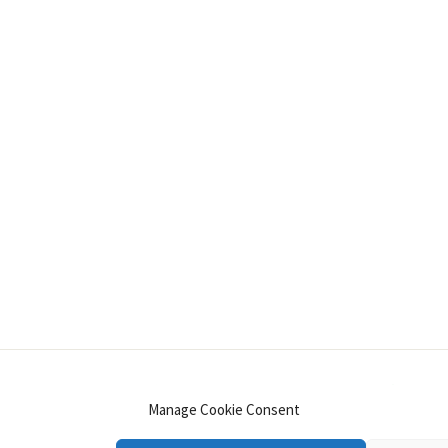
INSTAGRAM
PINTEREST
YOUTUBE
LINKE
Manage Cookie Consent