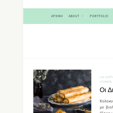
ΑΡΧΙΚΉ
ABOUT
PORTFOLIO
ΓΙΑ ΧΟΡ
ΓΕΎΜΑΤΑ
Οι Δ
Κολοκυ
με βιο