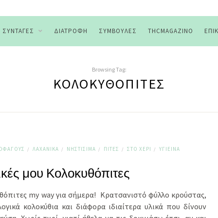
ΣΥΝΤΑΓΈΣ
ΔΙΑΤΡΟΦΉ
ΣΥΜΒΟΥΛΈΣ
THCMAGAZINO
ΕΠΙ
Browsing Tag:
ΚΟΛΟΚΥΘΌΠΙΤΕΣ
ΤΟΦΆΓΟΥΣ
ΛΑΧΑΝΙΚΆ
ΝΗΣΤΊΣΙΜΑ
ΠΊΤΕΣ
ΣΤΟ ΧΈΡΙ
ΥΓΙΕΙΝΆ
/
/
/
/
/
ικές μου Κολοκυθόπιτες
θόπιτες my way για σήμερα! Κρατσανιστό φύλλο κρούστας,
λογικά κολοκύθια και διάφορα ιδιαίτερα υλικά που δίνουν