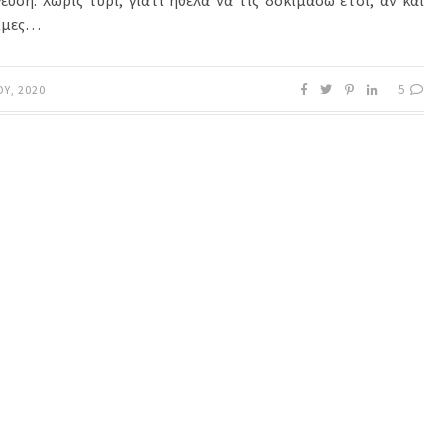
εύση. Χωρίς τυρί, γιατί ήθελα να τις δοκιμάσω έτσι, αν και
ιμες…
5
ΟΥ, 2020