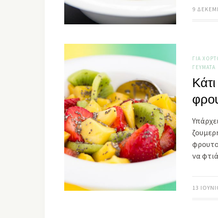
9 ΔΕΚΕΜ
ΓΙΑ ΧΟΡ
ΓΕΎΜΑΤΑ
Κάτι
φρο
Υπάρχε
ζουμε
φρουτο
να φτι
13 ΙΟΥΝΊ