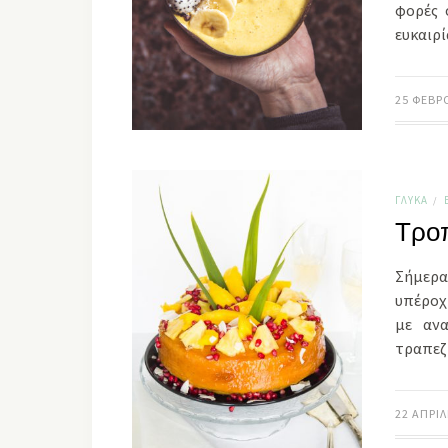
φορές 
ευκαιρ
25 ΦΕΒΡ
ΓΛΥΚΆ
/
Τροπ
Σήμερα
υπέροχη
με ανα
τραπε
22 ΑΠΡΙΛ