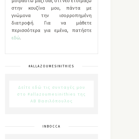
μοιραστώ μαζί σας ότι νέο ετοιμάζω
στην κουζίνα μου, πάντα με
γνώμονα την ισορροπημένη
διατροφή. Για να μάθετε
περισσότερα για εμένα, πατήστε
εδώ
.
#ALLAZOUMESINITHIES
Δείτε εδώ τις συνταγές μου
στο #allazoumesinithies της
ΑΒ Βασιλόπουλος
INBOCCA