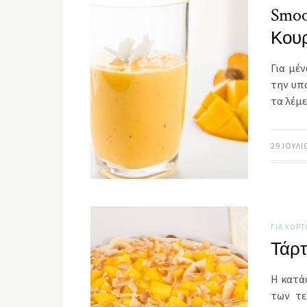
Smoo
Κου
Για μέ
την υπ
τα λέμε
29 ΙΟΥΛΊ
ΓΙΑ ΧΟΡ
Τάρτ
Η κατά
των τε