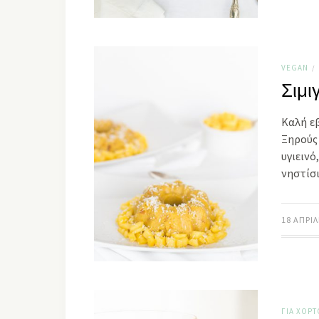
VEGAN
/
Σιμι
Καλή ε
Ξηρούς
υγιειν
νηστίσ
18 ΑΠΡΙΛ
ΓΙΑ ΧΟΡ