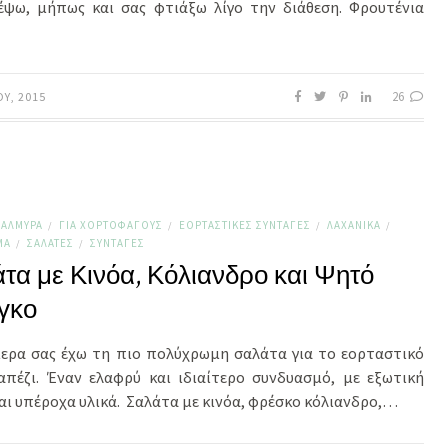
έψω, μήπως και σας φτιάξω λίγο την διάθεση. Φρουτένια
26
ΟΥ, 2015
ΑΛΜΥΡΆ
ΓΙΑ ΧΟΡΤΟΦΆΓΟΥΣ
ΕΟΡΤΑΣΤΙΚΈΣ ΣΥΝΤΑΓΈΣ
ΛΑΧΑΝΙΚΆ
/
/
/
/
ΜΑ
ΣΑΛΆΤΕΣ
ΣΥΝΤΑΓΈΣ
/
/
τα με Κινόα, Κόλιανδρο και Ψητό
γκο
μερα σας έχω τη πιο πολύχρωμη σαλάτα για το εορταστικό
απέζι. Έναν ελαφρύ και ιδιαίτερο συνδυασμό, με εξωτική
αι υπέροχα υλικά. Σαλάτα με κινόα, φρέσκο κόλιανδρο,…