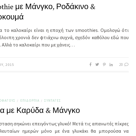
thie με Μάνγκο, Ροδάκινο &
ρκουμά
να το καλοκαίρι είναι η εποχή των smoothies. Ομολογώ ότι
όλοιπη χρονιά δεν φτιάχνω συχνά, σχεδόν καθόλου εδώ που
. Αλλά το καλοκαίρι που με χάνεις…
20
ΟΥ, 2015
ΤΟΦΆΓΟΥΣ
ΕΠΙΔΌΡΠΙΑ
ΣΥΝΤΑΓΈΣ
/
/
α με Καρύδα & Μάνγκο
σταση σηκώνει επειγόντως γλυκό! Μετά τις απανωτές πίκρες
λευταίων ημερών μόνο με ένα γλυκάκι θα μπορούσα να