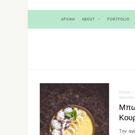
ΑΡΧΙΚΉ
ABOUT
PORTFOLIO
VEGAN
/
SMOΟTHI
Μπωλ
Κου
Την αγ