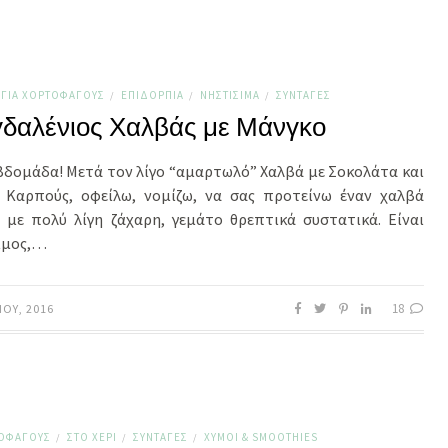
ΓΙΑ ΧΟΡΤΟΦΆΓΟΥΣ
ΕΠΙΔΌΡΠΙΑ
ΝΗΣΤΊΣΙΜΑ
ΣΥΝΤΑΓΈΣ
/
/
/
γδαλένιος Χαλβάς με Μάνγκο
βδομάδα! Μετά τον λίγο “αμαρτωλό” Χαλβά με Σοκολάτα και
 Καρπούς, οφείλω, νομίζω, να σας προτείνω έναν χαλβά
ό, με πολύ λίγη ζάχαρη, γεμάτο θρεπτικά συστατικά. Είναι
ιμος,…
18
ΊΟΥ, 2016
ΤΟΦΆΓΟΥΣ
ΣΤΟ ΧΈΡΙ
ΣΥΝΤΑΓΈΣ
ΧΥΜΟΊ & SMOΟTHIES
/
/
/