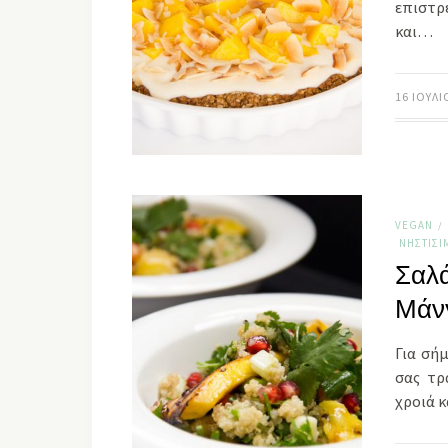
επιστρ
και…
16 ΙΟΥΛΊ
VEGAN
/
ΝΗΣΤΊΣΙ
Σαλά
Μάν
Για σή
σας τρ
χροιά κ