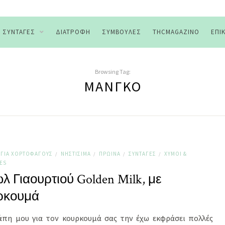
ΣΥΝΤΑΓΈΣ
ΔΙΑΤΡΟΦΉ
ΣΥΜΒΟΥΛΈΣ
THCMAGAZINO
ΕΠΙ
Browsing Tag:
ΜΆΝΓΚΟ
ΓΙΑ ΧΟΡΤΟΦΆΓΟΥΣ
ΝΗΣΤΊΣΙΜΑ
ΠΡΩΙΝΆ
ΣΥΝΤΑΓΈΣ
ΧΥΜΟΊ &
/
/
/
/
ES
 Γιαουρτιού Golden Milk, με
ρκουμά
άπη μου για τον κουρκουμά σας την έχω εκφράσει πολλές