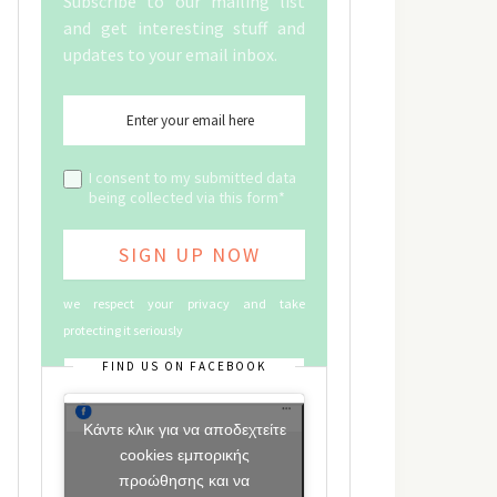
Subscribe to our mailing list
and get interesting stuff and
updates to your email inbox.
I consent to my submitted data
being collected via this form*
we respect your privacy and take
protecting it seriously
FIND US ON FACEBOOK
Κάντε κλικ για να αποδεχτείτε
cookies εμπορικής
προώθησης και να