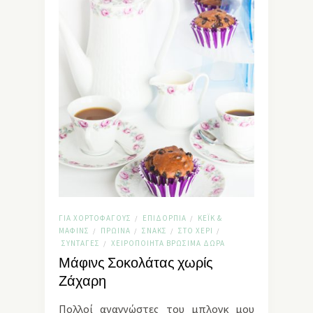
ΓΙΑ ΧΟΡΤΟΦΆΓΟΥΣ
ΕΠΙΔΌΡΠΙΑ
ΚΈΙΚ &
/
/
ΜΆΦΙΝΣ
ΠΡΩΙΝΆ
ΣΝΑΚΣ
ΣΤΟ ΧΈΡΙ
/
/
/
/
ΣΥΝΤΑΓΈΣ
ΧΕΙΡΟΠΟΊΗΤΑ ΒΡΏΣΙΜΑ ΔΏΡΑ
/
Μάφινς Σοκολάτας χωρίς
Ζάχαρη
Πολλοί αναγνώστες του μπλογκ μου