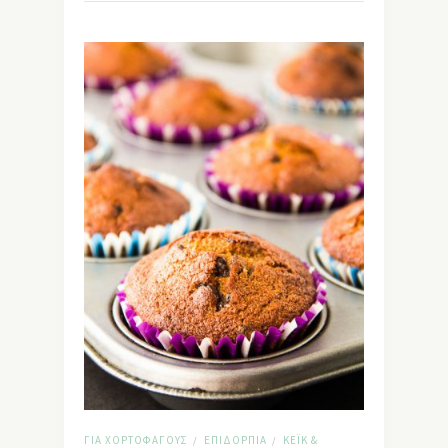
ΓΙΑ ΧΟΡΤΟΦΆΓΟΥΣ
ΕΠΙΔΌΡΠΙΑ
ΚΈΙΚ &
/
/