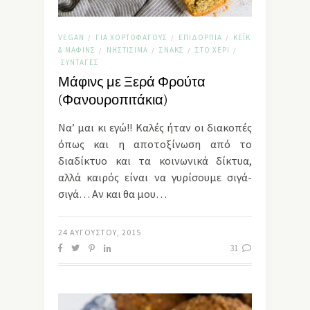
VEGAN
ΓΙΑ ΧΟΡΤΟΦΆΓΟΥΣ
ΕΠΙΔΌΡΠΙΑ
ΚΈΙΚ
/
/
/
& ΜΆΦΙΝΣ
ΝΗΣΤΊΣΙΜΑ
ΣΝΑΚΣ
ΣΤΟ ΧΈΡΙ
/
/
/
/
ΣΥΝΤΑΓΈΣ
Μάφινς με Ξερά Φρούτα
(Φανουροπιτάκια)
Να’ μαι κι εγώ!! Καλές ήταν οι διακοπές
όπως και η αποτοξίνωση από το
διαδίκτυο και τα κοινωνικά δίκτυα,
αλλά καιρός είναι να γυρίσουμε σιγά-
σιγά… Αν και θα μου…
24 ΑΥΓΟΎΣΤΟΥ, 2015
31