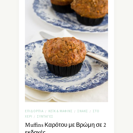
ΕΠΙΔΌΡΠΙΑ
ΚΈΙΚ & ΜΆΦΙΝΣ
ΣΝΑΚΣ
ΣΤΟ
/
/
/
ΧΈΡΙ
ΣΥΝΤΑΓΈΣ
/
Muffins Καρότου με Βρώμη σε 2
εκδοχές