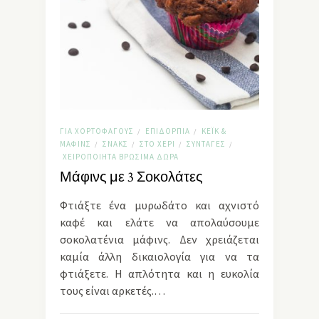
ΓΙΑ ΧΟΡΤΟΦΆΓΟΥΣ
ΕΠΙΔΌΡΠΙΑ
ΚΈΙΚ &
/
/
ΜΆΦΙΝΣ
ΣΝΑΚΣ
ΣΤΟ ΧΈΡΙ
ΣΥΝΤΑΓΈΣ
/
/
/
/
ΧΕΙΡΟΠΟΊΗΤΑ ΒΡΏΣΙΜΑ ΔΏΡΑ
Μάφινς με 3 Σοκολάτες
Φτιάξτε ένα μυρωδάτο και αχνιστό
καφέ και ελάτε να απολαύσουμε
σοκολατένια μάφινς. Δεν χρειάζεται
καμία άλλη δικαιολογία για να τα
φτιάξετε. Η απλότητα και η ευκολία
τους είναι αρκετές.…