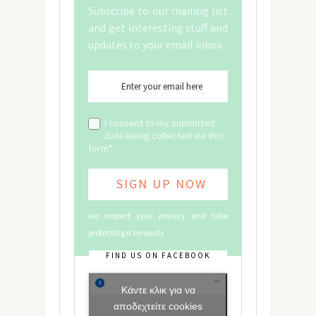
Subscribe to our mailing list
and get interesting stuff and
updates to your email inbox.
I consent to my submitted
data being collected via this
form*
we respect your privacy and take
protecting it seriously
FIND US ON FACEBOOK
Κάντε κλικ για να
αποδεχτείτε cookies