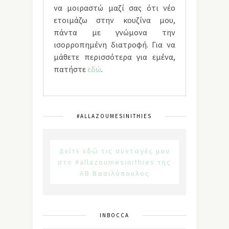
να μοιραστώ μαζί σας ότι νέο
ετοιμάζω στην κουζίνα μου,
πάντα με γνώμονα την
ισορροπημένη διατροφή. Για να
μάθετε περισσότερα για εμένα,
πατήστε
εδώ
.
#ALLAZOUMESINITHIES
Δείτε εδώ τις συνταγές μου
στο #allazoumesinithies της
ΑΒ Βασιλόπουλος
INBOCCA