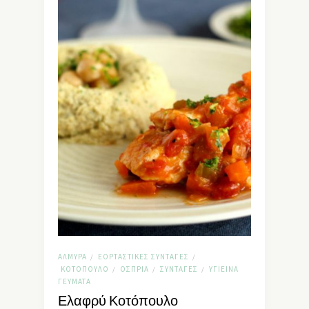
ΑΛΜΥΡΆ
ΕΟΡΤΑΣΤΙΚΈΣ ΣΥΝΤΑΓΈΣ
/
/
ΚΟΤΌΠΟΥΛΟ
ΌΣΠΡΙΑ
ΣΥΝΤΑΓΈΣ
ΥΓΙΕΙΝΆ
/
/
/
ΓΕΎΜΑΤΑ
Ελαφρύ Κοτόπουλο