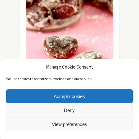
Manage Cookie Consent
We use cookies to optimize our website and our service.
ΓΙΑ ΧΟΡΤΟΦΆΓΟΥΣ
ΔΙΆΦΟΡΑ
ΣΥΝΤΑΓΈΣ
/
/
/
Accept cookies
ΧΕΙΡΟΠΟΊΗΤΑ ΒΡΏΣΙΜΑ ΔΏΡΑ
Σπιτικές Καραμέλες για το
Deny
Λαιμό με Λεμόνι & Τζίντζερ
View preferences
Πολύ καιρό τώρα ήθελα να δοκιμάσω να
φτιάξω σπιτικές καραμέλες. Ομολογώ