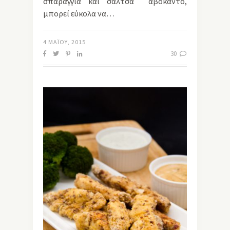
σπαράγγια και σάλτσα αβοκάντο,
μπορεί εύκολα να…
4 ΜΑΪ́ΟΥ, 2015
30