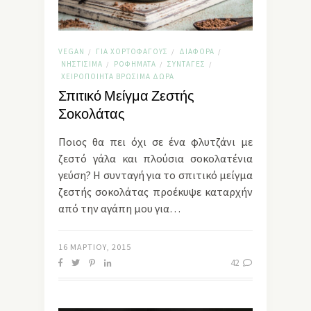
VEGAN
ΓΙΑ ΧΟΡΤΟΦΆΓΟΥΣ
ΔΙΆΦΟΡΑ
/
/
/
ΝΗΣΤΊΣΙΜΑ
ΡΟΦΉΜΑΤΑ
ΣΥΝΤΑΓΈΣ
/
/
/
ΧΕΙΡΟΠΟΊΗΤΑ ΒΡΏΣΙΜΑ ΔΏΡΑ
Σπιτικό Μείγμα Ζεστής
Σοκολάτας
Ποιος θα πει όχι σε ένα φλυτζάνι με
ζεστό γάλα και πλούσια σοκολατένια
γεύση? Η συνταγή για το σπιτικό μείγμα
ζεστής σοκολάτας προέκυψε καταρχήν
από την αγάπη μου για…
16 ΜΑΡΤΊΟΥ, 2015
42