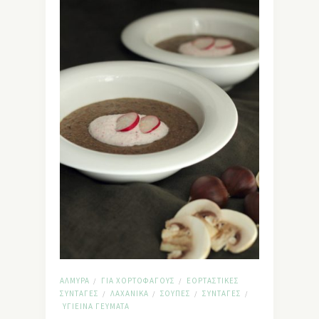
ΑΛΜΥΡΆ
ΓΙΑ ΧΟΡΤΟΦΆΓΟΥΣ
ΕΟΡΤΑΣΤΙΚΈΣ
/
/
ΣΥΝΤΑΓΈΣ
ΛΑΧΑΝΙΚΆ
ΣΟΎΠΕΣ
ΣΥΝΤΑΓΈΣ
/
/
/
/
ΥΓΙΕΙΝΆ ΓΕΎΜΑΤΑ