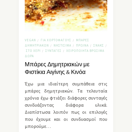
VEGAN
ΓΙΑ ΧΟΡΤΟΦΆΓΟΥΣ
ΜΠΆΡΕΣ
/
/
ΔΗΜΗΤΡΙΑΚΏΝ
ΝΗΣΤΊΣΙΜΑ
ΠΡΩΙΝΆ
ΣΝΑΚΣ
/
/
/
/
ΣΤΟ ΧΈΡΙ
ΣΥΝΤΑΓΈΣ
ΧΕΙΡΟΠΟΊΗΤΑ ΒΡΏΣΙΜΑ
/
/
ΔΏΡΑ
Μπάρες Δημητριακών με
Φιστίκια Αιγίνης & Κινόα
Έχω μια ιδιαίτερη συμπάθεια στις
μπάρες δημητριακών. Τα τελευταία
χρόνια έχω φτιάξει διάφορες συνταγές
συνδυάζοντας διάφορα υλικά.
Διαπίστωσα λοιπόν πως οι επιλογές
που έχουμε και οι συνδυασμοί που
μπορούμε…