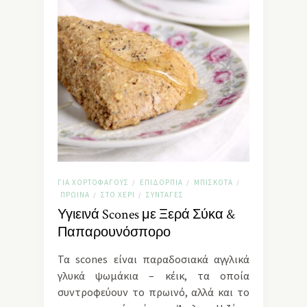
ΓΙΑ ΧΟΡΤΟΦΆΓΟΥΣ
ΕΠΙΔΌΡΠΙΑ
ΜΠΙΣΚΌΤΑ
/
/
/
ΠΡΩΙΝΆ
ΣΤΟ ΧΈΡΙ
ΣΥΝΤΑΓΈΣ
/
/
Υγιεινά Scones με Ξερά Σύκα &
Παπαρουνόσπορο
Τα scones είναι παραδοσιακά αγγλικά
γλυκά ψωμάκια – κέικ, τα οποία
συντροφεύουν το πρωινό, αλλά και το