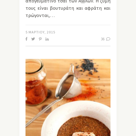
απογευματινό τσάι των Άγγλων. Η ζύμη
τους είναι βουτυράτη και αφράτη και
τρώγονται,…
5 ΜΑΡΤΊΟΥ, 2015
36