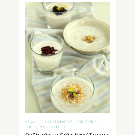
VEGAN
ΓΙΑ ΧΟΡΤΟΦΆΓΟΥΣ
ΕΠΙΔΌΡΠΙΑ
/
/
/
ΝΗΣΤΊΣΙΜΑ
ΣΥΝΤΑΓΈΣ
/