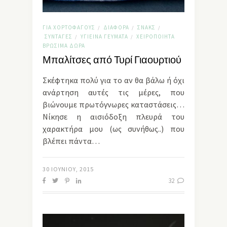
ΓΙΑ ΧΟΡΤΟΦΆΓΟΥΣ
ΔΙΆΦΟΡΑ
ΣΝΑΚΣ
/
/
/
ΣΥΝΤΑΓΈΣ
ΥΓΙΕΙΝΆ ΓΕΎΜΑΤΑ
ΧΕΙΡΟΠΟΊΗΤΑ
/
/
ΒΡΏΣΙΜΑ ΔΏΡΑ
Μπαλίτσες από Τυρί Γιαουρτιού
Σκέφτηκα πολύ για το αν θα βάλω ή όχι
ανάρτηση αυτές τις μέρες, που
βιώνουμε πρωτόγνωρες καταστάσεις…
Νίκησε η αισιόδοξη πλευρά του
χαρακτήρα μου (ως συνήθως..) που
βλέπει πάντα…
30 ΙΟΥΝΊΟΥ, 2015
32