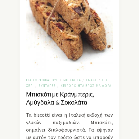
ΓΙΑ ΧΟΡΤΟΦΆΓΟΥΣ
ΜΠΙΣΚΌΤΑ
ΣΝΑΚΣ
ΣΤΟ
/
/
/
ΧΈΡΙ
ΣΥΝΤΑΓΈΣ
ΧΕΙΡΟΠΟΊΗΤΑ ΒΡΏΣΙΜΑ ΔΏΡΑ
/
/
Μπισκότι με Κράνμπερις,
Αμύγδαλα & Σοκολάτα
Τα biscotti είναι η Ιταλική εκδοχή των
γλυκών παξιμαδιών. Μπισκότι,
σημαίνει διπλοφουρνιστά. Τα έψηναν
με αυτόν τον τρόπο ώστε να μπορούν