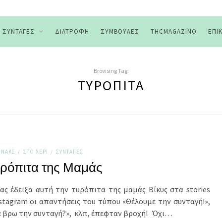
ΣΥΝΤΑΓΈΣ
ΔΙΑΤΡΟΦΉ
ΣΥΜΒΟΥΛΈΣ
THCMAGAZINO
ΕΠΙ
Browsing Tag:
ΤΥΡΌΠΙΤΑ
ΣΝΑΚΣ
ΣΤΟ ΧΈΡΙ
ΣΥΝΤΑΓΈΣ
/
/
ρόπιτα της Μαμάς
ας έδειξα αυτή την τυρόπιτα της μαμάς Βίκυς στα stories
stagram οι απαντήσεις του τύπου «Θέλουμε την συνταγή!»,
α βρω την συνταγή?», κλπ, έπεφταν βροχή! Όχι…