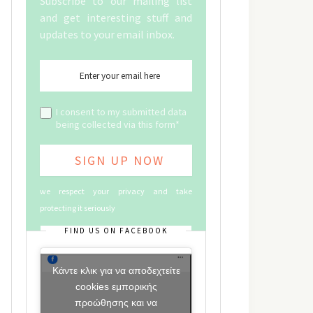
Subscribe to our mailing list
and get interesting stuff and
updates to your email inbox.
I consent to my submitted data
being collected via this form*
we respect your privacy and take
protecting it seriously
FIND US ON FACEBOOK
Κάντε κλικ για να αποδεχτείτε
cookies εμπορικής
προώθησης και να