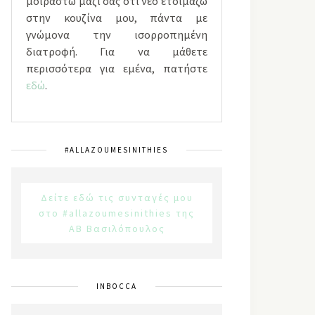
μοιραστώ μαζί σας ότι νέο ετοιμάζω
στην κουζίνα μου, πάντα με
γνώμονα την ισορροπημένη
διατροφή. Για να μάθετε
περισσότερα για εμένα, πατήστε
εδώ
.
#ALLAZOUMESINITHIES
Δείτε εδώ τις συνταγές μου
στο #allazoumesinithies της
ΑΒ Βασιλόπουλος
INBOCCA