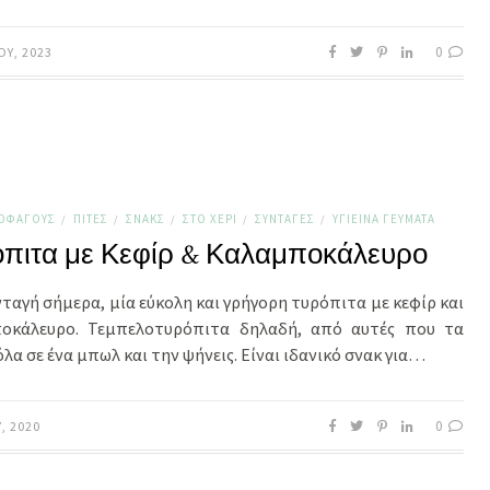
0
ΟΥ, 2023
ΤΟΦΆΓΟΥΣ
ΠΊΤΕΣ
ΣΝΑΚΣ
ΣΤΟ ΧΈΡΙ
ΣΥΝΤΑΓΈΣ
ΥΓΙΕΙΝΆ ΓΕΎΜΑΤΑ
/
/
/
/
/
πιτα με Κεφίρ & Καλαμποκάλευρο
ταγή σήμερα, μία εύκολη και γρήγορη τυρόπιτα με κεφίρ και
οκάλευρο. Τεμπελοτυρόπιτα δηλαδή, από αυτές που τα
όλα σε ένα μπωλ και την ψήνεις. Είναι ιδανικό σνακ για…
0
Υ, 2020