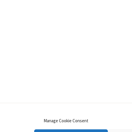
INSTAGRAM
PINTEREST
YOUTUBE
LINKE
Manage Cookie Consent