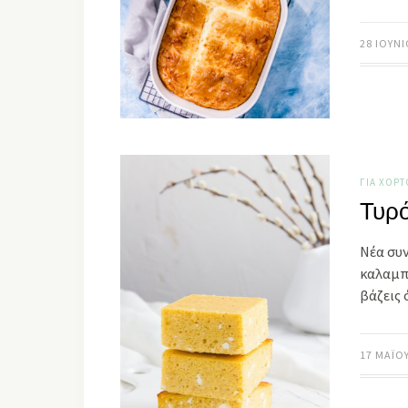
28 ΙΟΥΝΊ
ΓΙΑ ΧΟΡ
Τυρό
Νέα συν
καλαμπ
βάζεις 
17 ΜΑΪ́Ο