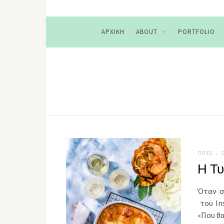
ΑΡΧΙΚΉ
ABOUT
PORTFOLIO
ΠΊΤΕΣ
/
Η Τυ
Όταν σ
του In
«Που θ