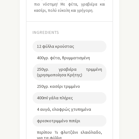
πιο νόστιμη! Με φέτα, γραβιέρα και
κασέρι, πολύ εύκολη και γρήγορη.
INGREDIENTS
12 φύλλα κρούστας
400γρ. φέτα, θρυμματισμένη
250γρ. γραβιέρα τριμμένη
(χρησιμοποίησα Κρήτης)
250γρ. κασέρι τριμμένο
400ml γάλα πλήρες
4 αυγά, ελαφρώς χτυπημένα
φρεσκοτριμμένο πιπέρι
περίπου ½ φλυτζάνι ελαιόλαδο,
για τα φύλλα