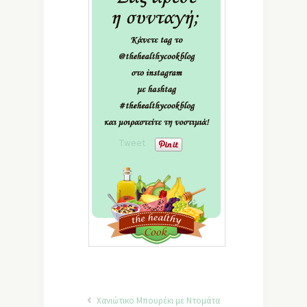
Tweet
Χανιώτικο Mπουρέκι με Ντομάτα