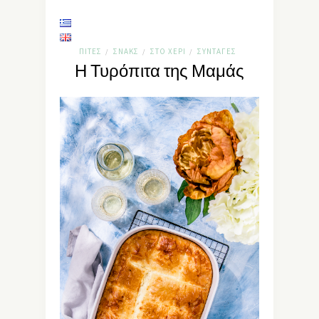
ΠΊΤΕΣ
ΣΝΑΚΣ
ΣΤΟ ΧΈΡΙ
ΣΥΝΤΑΓΈΣ
/
/
/
Η Τυρόπιτα της Μαμάς