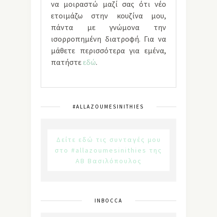
να μοιραστώ μαζί σας ότι νέο
ετοιμάζω στην κουζίνα μου,
πάντα με γνώμονα την
ισορροπημένη διατροφή. Για να
μάθετε περισσότερα για εμένα,
πατήστε
εδώ
.
#ALLAZOUMESINITHIES
Δείτε εδώ τις συνταγές μου
στο #allazoumesinithies της
ΑΒ Βασιλόπουλος
INBOCCA