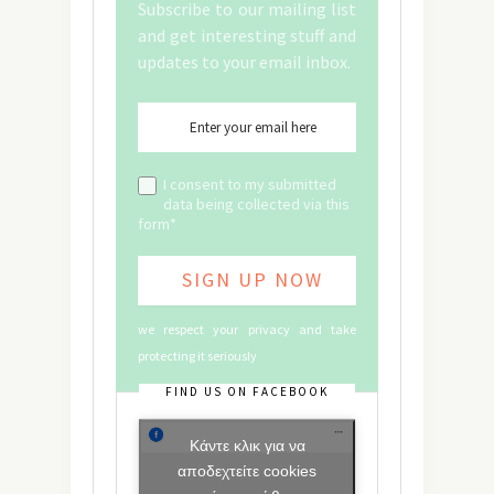
Subscribe to our mailing list
and get interesting stuff and
updates to your email inbox.
I consent to my submitted
data being collected via this
form*
we respect your privacy and take
protecting it seriously
FIND US ON FACEBOOK
Κάντε κλικ για να
αποδεχτείτε cookies