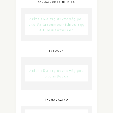
#ALLAZOUMESINITHIES
Δείτε εδώ τις συνταγές μου
στο #allazoumesinithies της
ΑΒ Βασιλόπουλος
INBOCCA
Δείτε εδώ τις συνταγές μου
στο inBocca
THCMAGAZINO