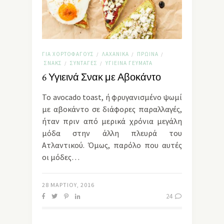
ΓΙΑ ΧΟΡΤΟΦΆΓΟΥΣ
ΛΑΧΑΝΙΚΆ
ΠΡΩΙΝΆ
/
/
/
ΣΝΑΚΣ
ΣΥΝΤΑΓΈΣ
ΥΓΙΕΙΝΆ ΓΕΎΜΑΤΑ
/
/
6 Υγιεινά Σνακ με Αβοκάντο
Το avocado toast, ή φρυγανισμένο ψωμί
με αβοκάντο σε διάφορες παραλλαγές,
ήταν πριν από μερικά χρόνια μεγάλη
μόδα στην άλλη πλευρά του
Ατλαντικού. Όμως, παρόλο που αυτές
οι μόδες…
28 ΜΑΡΤΊΟΥ, 2016
24