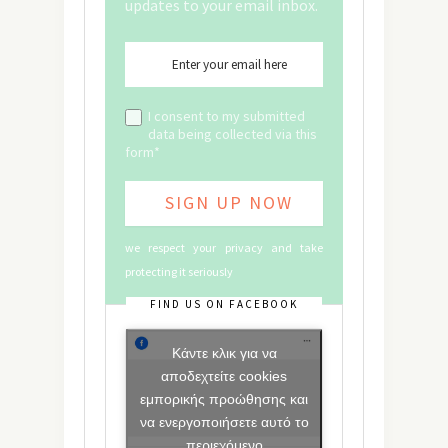
updates to your email inbox.
I consent to my submitted
data being collected via this
form*
we respect your privacy and take
protecting it seriously
FIND US ON FACEBOOK
Κάντε κλικ για να
αποδεχτείτε cookies
εμπορικής προώθησης και
να ενεργοποιήσετε αυτό το
περιεχόμενο