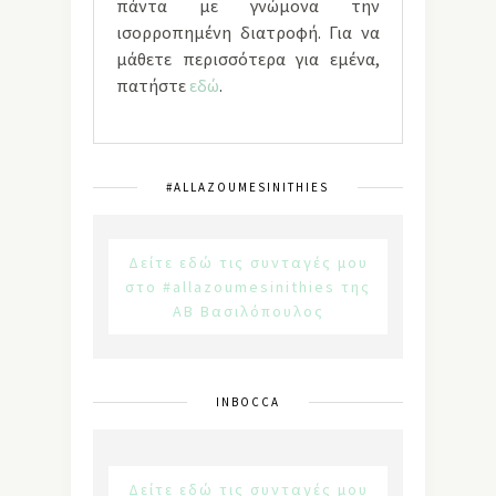
πάντα με γνώμονα την
ισορροπημένη διατροφή. Για να
μάθετε περισσότερα για εμένα,
πατήστε
εδώ
.
#ALLAZOUMESINITHIES
Δείτε εδώ τις συνταγές μου
στο #allazoumesinithies της
ΑΒ Βασιλόπουλος
INBOCCA
Δείτε εδώ τις συνταγές μου